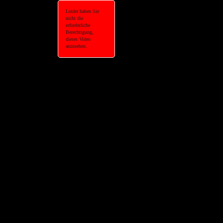
Leider haben Sie
nicht die
erforderliche
Berechtigung,
dieses Video
anzusehen.