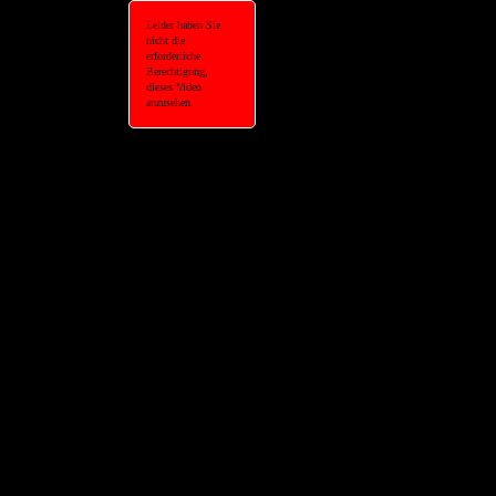
Leider haben Sie
nicht die
erforderliche
Berechtigung,
dieses Video
anzusehen.