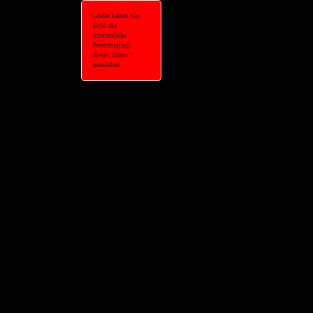
Leider haben Sie
nicht die
erforderliche
Berechtigung,
dieses Video
anzusehen.