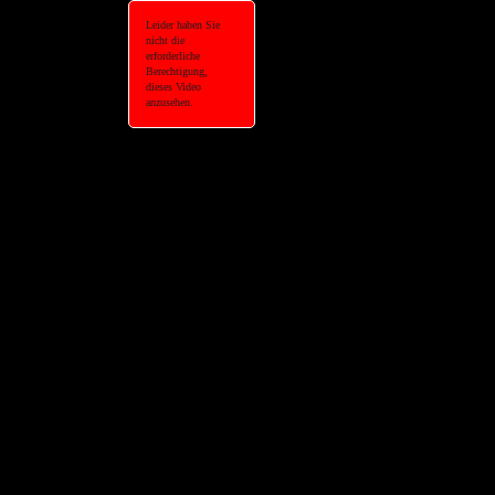
Leider haben Sie
nicht die
erforderliche
Berechtigung,
dieses Video
anzusehen.