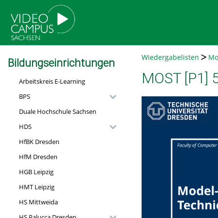
go
go
go
to
to
to
navigation
main
footer
content
Wiedergabelisten
Mo
Bildungseinrichtungen
MOST [P1] 5.
Arbeitskreis E-Learning
BPS
Duale Hochschule Sachsen
HDS
HfBK Dresden
HfM Dresden
HGB Leipzig
HMT Leipzig
HS Mittweida
HS Palucca Dresden