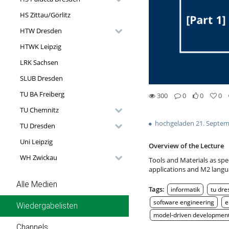
HS Zittau/Görlitz
HTW Dresden
HTWK Leipzig
LRK Sachsen
SLUB Dresden
TU BA Freiberg
300
0
0
0
0likes
0favorites
300views
0Kommentare
TU Chemnitz
hochgeladen 21. Septem
TU Dresden
Uni Leipzig
Overview of the Lecture
WH Zwickau
Tools and Materials as spe
applications and M2 lang
Alle Medien
Tags:
informatik
tu dre
software engineering
e
Wiedergabelisten
model-driven developmen
Channels