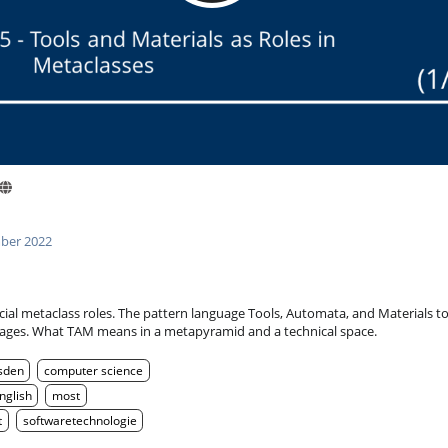
ber 2022
cial metaclass roles. The pattern language Tools, Automata, and Materials t
uages. What TAM means in a metapyramid and a technical space.
sden
computer science
nglish
most
t
softwaretechnologie