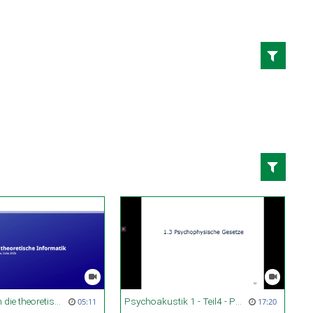
Einführung in die theoretische Informatik, SoSe 2026, Organisation
Psychoakustik 1 - Teil4 - Psychophysiklaische Gesetze
05:11
17:20