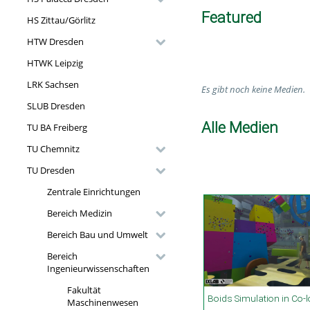
Featured
HS Zittau/Görlitz
HTW Dresden
HTWK Leipzig
LRK Sachsen
Es gibt noch keine Medien.
SLUB Dresden
Alle Medien
TU BA Freiberg
TU Chemnitz
TU Dresden
Zentrale Einrichtungen
Bereich Medizin
Bereich Bau und Umwelt
Bereich
Ingenieurwissenschaften
Fakultät
00:43 duration
31:44 duration
05:11 duration
17:20 duration
Maschinenwesen