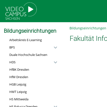
go
go
go
to
to
to
navigation
main
footer
content
Bildungseinrichtungen
Bildungseinrichtungen
Fakultät Inf
Arbeitskreis E-Learning
BPS
Duale Hochschule Sachsen
HDS
HfBK Dresden
HfM Dresden
HGB Leipzig
HMT Leipzig
HS Mittweida
HS Palucca Dresden