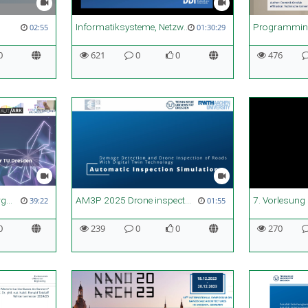
Informatiksysteme, Netzwerke und Algorithmen
02:55
01:30:29
0
621
0
0
476
Vorstellung der Studienergebnisse einer Befragung neurodivergenter Studierender an der TU Dresden | Workshop
AM3P 2025 Drone inspection demo simulation ("Damage Detection and Drone Inspection of Roads with Digital Twin Technology")
39:22
01:55
0
239
0
0
270