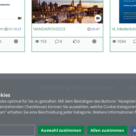
Neural Networks and Memristive Hardware Accelerators - Lecture 04
NANOARCH2023
01:19:27
05:47
0
153
0
0
1034
Rechtliche Informationen
Lin
kies
Nutzungsbedingungen
Site
te optimal für Sie zu gestalten. Mit dem Bestätigen des Buttons "Akzepti
ntenstehenden Checkboxen können Sie auswählen, welche Cookie-Kategorien
Datenschutzerklärung
gen" erhalten Sie eine Beschreibung jeder Kategorie. Weitere Informationen f
Impressum
Barrierefreiheitserklärung
Auswahl zustimmen
Allen zustimmen
A