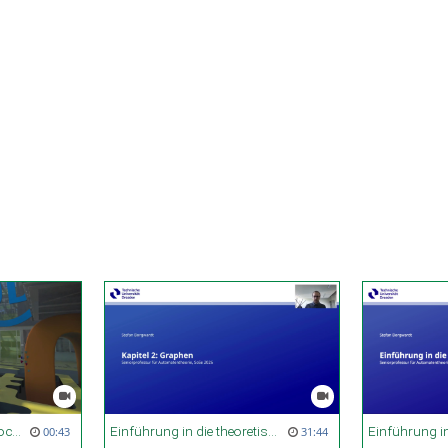
Boids Simulation in Co-located XR | ixlab
Einführung in die theoretische Informatik, SoSe 2026, Kapitel 2 - Grundlagen
00:43
31:44