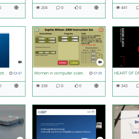
0
204
0
0
441
Multimodal Cobot Interaction
Women in computer science
HEART OF D
03:47
07:39
0
338
0
0
343