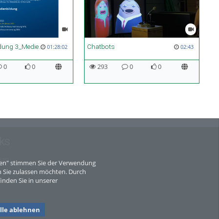
VL Medienbildung 3_Mediendidaktik - Lernen, Lehren, Daten und KI_WS 24-25
Chatbots
01:28:02
02:43
0
0
293
0
0
ks
map
eren" stimmen Sie der Verwendung
 Sie zulassen möchten. Durch
inden Sie in unserer
lle ablehnen