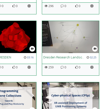
0
0
296
0
0
RESDEN
Dresden Research Landscape
03:16
02:25
0
0
259
0
0