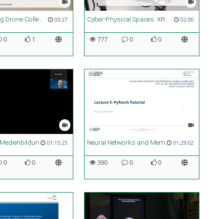
Programming Drone Collectives
Cyber-Physical Spaces: XR-Assisted Deployment of UWB Positioning Systems
03:27
02:00
0
1
777
0
0
7. Vorlesung Medienbildung Lehrräume, Lernorte und Virtualität
Neural Networks and Memristive Hardware Accelerators - Lecture 05
01:15:25
01:29:02
0
0
390
0
0