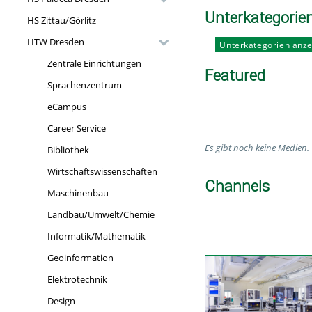
Unterkategorie
HS Zittau/Görlitz
HTW Dresden
Unterkategorien anz
Zentrale Einrichtungen
Featured
Sprachenzentrum
eCampus
Career Service
Es gibt noch keine Medien.
Bibliothek
Wirtschaftswissenschaften
Channels
Maschinenbau
Landbau/Umwelt/Chemie
Informatik/Mathematik
Geoinformation
Elektrotechnik
Design