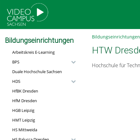
go
go
go
to
to
to
navigation
main
footer
content
Bildungseinrichtungen
Bildungseinrichtungen
HTW Dresd
Arbeitskreis E-Learning
BPS
Hochschule für Techn
Duale Hochschule Sachsen
HDS
HfBK Dresden
HfM Dresden
HGB Leipzig
HMT Leipzig
HS Mittweida
HS Palucca Dresden