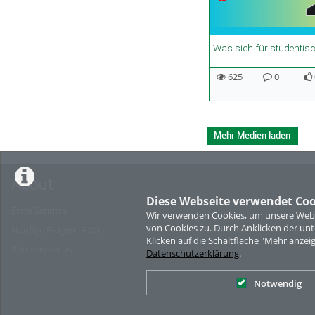
01:48 duration
00:47 duration
00:44 duration
01:10 duration
625
0
625
0
0
572
0
0
626
0
0
668
0
0
views
Kommentare
likes
views
Kommentare
likes
views
Kommentare
likes
views
Kommentare
likes
Mehr Medien laden
About
Diese Webseite verwendet Coo
Erste Schritte
Wir verwenden Cookies, um unsere Websi
von Cookies zu. Durch Anklicken der u
Häufige Fragen - FAQ
Klicken auf die Schaltfläche "Mehr anzei
Betriebsstatus
Datenschutzerklärung
.
Notwendig