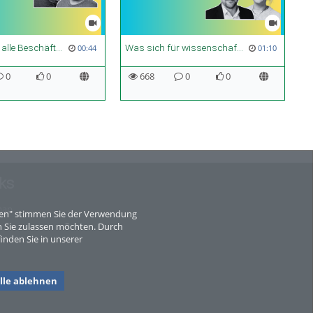
Was sich für alle Beschäftigten ändern muss
Was sich für wissenschaftliche Mitarbeiter:innen ändern muss! | PR Wahl 2026
00:44
01:10
0
0
668
0
0
ks
map
eren" stimmen Sie der Verwendung
 Sie zulassen möchten. Durch
inden Sie in unserer
lle ablehnen