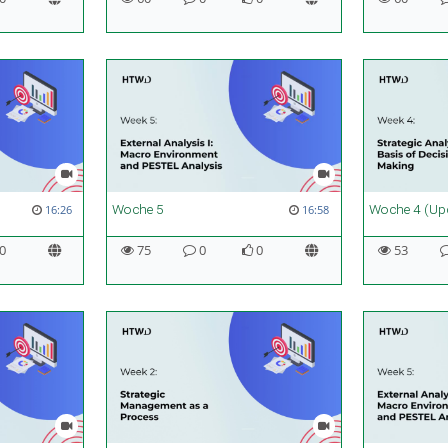
Woche 5
Woche 4 (Up
16:26
16:58
0
75
0
0
53