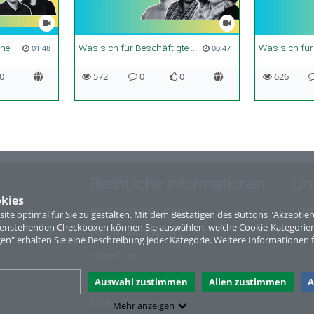
Was sich für studentische Beschäftigte ändern muss
Was sich für Beschäftigte in Technik und Verwaltung ändern muss
01:48
00:47
0
572
0
0
626
Rechtliche Informationen
Lin
kies
Nutzungsbedingungen
Site
te optimal für Sie zu gestalten. Mit dem Bestätigen des Buttons "Akzepti
ntenstehenden Checkboxen können Sie auswählen, welche Cookie-Kategorien
Datenschutzerklärung
gen" erhalten Sie eine Beschreibung jeder Kategorie. Weitere Informationen f
Impressum
Barrierefreiheitserklärung
Auswahl zustimmen
Allen zustimmen
A
Cookie-Zustimmung
Mehr anzeigen