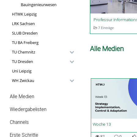
Bauingenieurwesen
HTWK Leipzig
Professur Informati
LRK Sachsen
7 Einträge
SLUB Dresden
TU BA Freiberg
Alle Medien
TU Chemnitz
TU Dresden
Uni Leipzig
WH Zwickau
Alle Medien
Wiedergabelisten
Channels
27:08 duration
22:18 duration
30:10 duration
21:36 duration
Woche 13
Erste Schritte
82
0