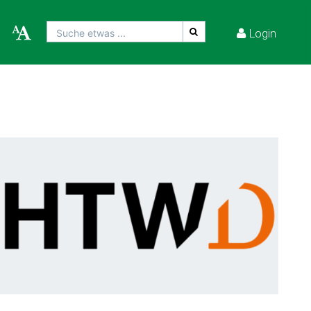
Login
Suche etwas ...