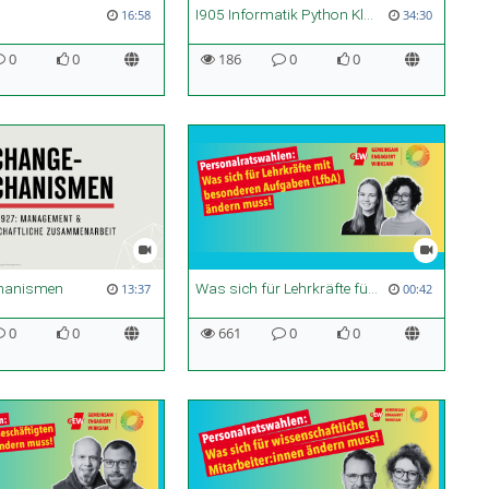
I905 Informatik Python Klassen
16:58
34:30
0
0
186
0
0
hanismen
Was sich für Lehrkräfte für besondere Aufgaben (LfbA) ändern muss
13:37
00:42
0
0
661
0
0