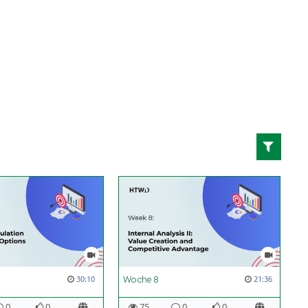
Woche 8
30:10
21:36
0
0
75
0
0