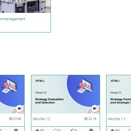
onsmanagement
Woche 12
Woche 11
27:08
22:18
0
60
0
0
60