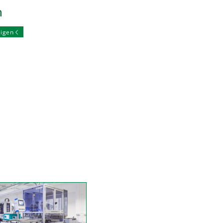
n
eigen