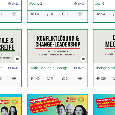
Woche 2
week5
20:22
10:09
0
60
0
0
54
Führungsstile und Mitarbeiterreife
Konfliktlösung & Change Leadership
Change Mec
16:45
16:21
0
145
0
0
129