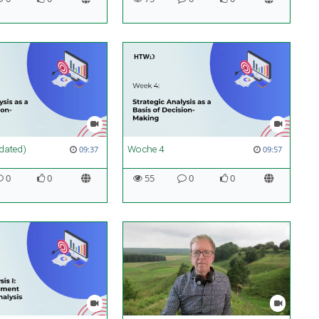
dated)
Woche 4
09:37
09:57
0
0
55
0
0