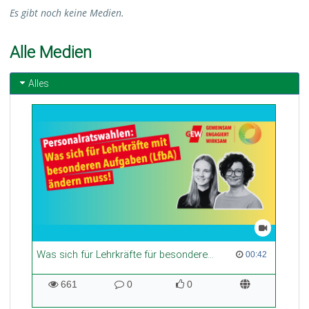
Es gibt noch keine Medien.
Alle Medien
Alles
Was sich für Lehrkräfte für besondere Aufgaben (LfbA) ändern muss
00:42 duration
00:42
661
0
0
661
0
0
views
Kommentare
likes