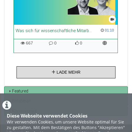
Was sich für wissenschaftliche Mitarbeiter:innen ändern muss! | PR Wahl 2026
01:10 duration
01:10
667
0
0
667
0
0
views
Kommentare
likes
LADE MEHR
Featured
Beliebtheit
Kommentare
Diese Webseite verwendet Cookies
Wir verwenden Cookies, um unsere Website optimal für Sie
zu gestalten. Mit dem Bestätigen des Buttons "Akzeptieren"