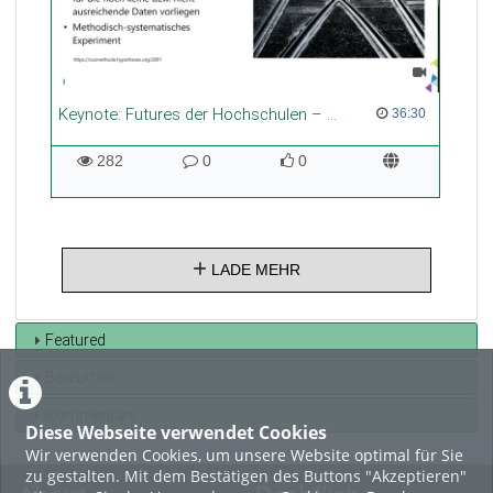
Keynote: Futures der Hochschulen – Vielfältige Anforderungen in brüchigen Zeiten / 3. Kursleiter*innen-& Coach*innentag der HDS
36:30 duration
36:30
282
0
0
282
0
0
views
Kommentare
likes
LADE MEHR
Featured
Beliebtheit
Kommentare
Diese Webseite verwendet Cookies
Wir verwenden Cookies, um unsere Website optimal für Sie
zu gestalten. Mit dem Bestätigen des Buttons "Akzeptieren"