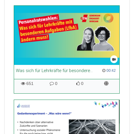
Was sich für Lehrkräfte für besondere Aufgaben (LfbA) ändern muss
00:42 duration
00:42
651
0
0
651
0
0
views
Kommentare
likes