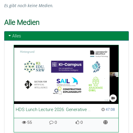
Es gibt noch keine Medien.
Alle Medien
Alles
HDS Lunch Lecture 2026: Generative KI in der Hochschullehre – Kompetenzen stärken, Hochschule weiterdenken vom 19. Juni 2026
47:08 duration
47:08
55
0
0
55
0
0
views
Kommentare
likes