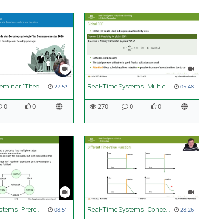
Einführung Seminar "Theorien und Befunde der Gerontopsychologie" SoSe2026
Real-Time Systems: Multicore Scheduling - Global Approaches
27:52
05:48
0
0
270
0
0
Real-Time Systems: Prerequisites in Operating Systems
Real-Time Systems: Concept of Real Time
08:51
28:26