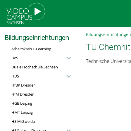
go
go
go
to
to
to
navigation
main
footer
content
Bildungseinrichtungen
Bildungseinrichtungen
TU Chemnit
Arbeitskreis E-Learning
BPS
Technische Universit
Duale Hochschule Sachsen
HDS
HfBK Dresden
HfM Dresden
HGB Leipzig
HMT Leipzig
HS Mittweida
HS Palucca Dresden