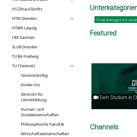
Unterkategorie
HS Zittau/Görlitz
HTW Dresden
Unterkategorien anz
HTWK Leipzig
Featured
LRK Sachsen
SLUB Dresden
TU BA Freiberg
TU Chemnitz
Seniorenkolleg
Kinder-Uni
Zentrum für
Dein Studium in Chemnitz: Image
Lehrerbildung
Human- und
Sozialwissenschaften
Philosophische Fakultät
Channels
Wirtschaftswissenschaften