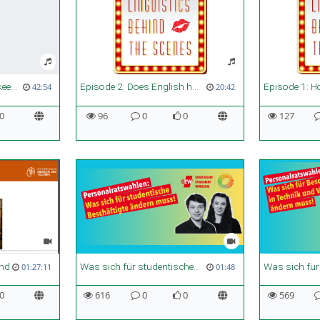
Episode 3: How can we keep Holocaust survivors’ voices alive? | Creating an interactive digital testimony in English
Episode 2: Does English have an infinite number of words for drunkenness? | Drunkonyms
42:54
20:42
0
96
0
0
127
SoSe_GMT-V05_Klang-und-Gehoer_20260511
Was sich für studentische Beschäftigte ändern muss
01:27:11
01:48
0
616
0
0
569