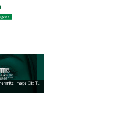
n
eigen
-Clip Technische Universität Chemnitz