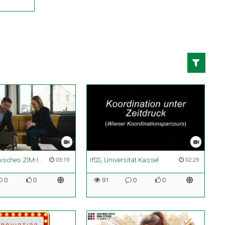
Deutsch-polnisches ZIM-Innovationsnetzwerk META
IfSS, Universität Kassel
03:19
02:29
0
0
91
0
0