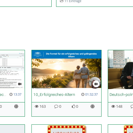
11 Einträge
Einheit 12 - Random Effects Metaanylse in R
10_Erfolgreiches-Altern
13:37
01:32:37
0
163
0
0
148