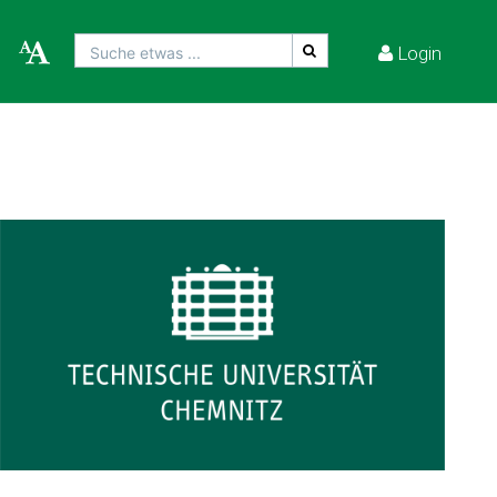
Login
Suche etwas ...