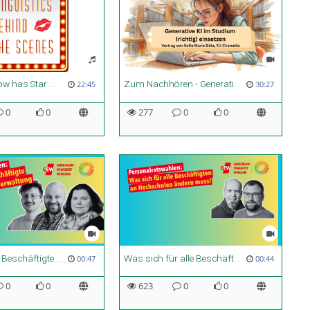
Episode 1: How has Star Wars changed the English language? | Words from a galaxy far, far away
Zum Nachhören - Generative KI im Studium (richtig) einsetzen
22:45
30:27
0
0
277
0
0
Was sich für Beschäftigte in Technik und Verwaltung ändern muss
Was sich für alle Beschäftigten ändern muss
00:47
00:44
0
0
623
0
0