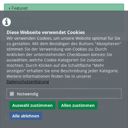
Featured
Beliebtheit
Kommentare
Diese Webseite verwendet Cookies
Wir verwenden Cookies, um unsere Website optimal für Sie
zu gestalten. Mit dem Bestätigen des Buttons "Akzeptieren"
About
Rechtliche
stimmen Sie der Verwendung von Cookies zu. Durch
Anklicken der untenstehenden Checkboxen können Sie
Informationen
auswählen, welche Cookie-Kategorien Sie zulassen
Erste Schritte
möchten. Durch Klicken auf die Schaltfläche "Mehr
Nutzungsbedingungen
Häufige Fragen - FAQ
anzeigen" erhalten Sie eine Beschreibung jeder Kategorie.
Weitere Informationen finden Sie in unserer
Betriebsstatus
Datenschutzerklärung
Datenschutzerklärung
.
Impressum
Notwendig
Barrierefreiheitserklärung
Auswahl zustimmen
Allen zustimmen
Cookie-Zustimmung
Alle ablehnen
Links