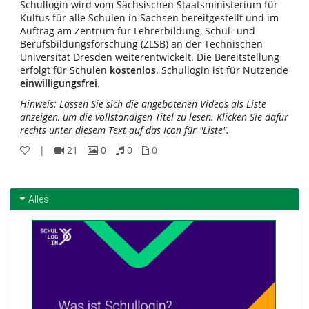
Schullogin wird vom Sächsischen Staatsministerium für
Kultus für alle Schulen in Sachsen bereitgestellt und im
Auftrag am Zentrum für Lehrerbildung, Schul- und
Berufsbildungsforschung (ZLSB) an der Technischen
Universität Dresden weiterentwickelt. Die Bereitstellung
erfolgt für Schulen
kostenlos
. Schullogin ist für Nutzende
einwilligungsfrei
.
Hinweis: Lassen Sie sich die angebotenen Videos als Liste
anzeigen, um die vollständigen Titel zu lesen. Klicken Sie dafür
rechts unter diesem Text auf das Icon für "Liste".
|
21
0
0
0
21
0
0
0
Videos
Bilder
Audios
Dateien
Alles