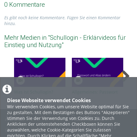
0 Kommentare
Es gibt noch keine Kommentare. Fügen Sie einen Kommentar
hinzu.
Mehr Medien in "Schullogin - Erklärvideos für
Einstieg und Nutzung"
Was ist Schullogin?
Allgemeines: Passwort
All
und Login Alias ändern
Acc
Diese Webseite verwendet Cookies
Sax
Wir verwenden Cookies, um unsere Website optimal für Sie
zu gestalten. Mit dem Bestätigen des Buttons "Akzeptieren"
About
Rechtliche
stimmen Sie der Verwendung von Cookies zu. Durch
Anklicken der untenstehenden Checkboxen können Sie
Informationen
auswählen, welche Cookie-Kategorien Sie zulassen
Erste Schritte
möchten. Durch Klicken auf die Schaltfläche "Mehr