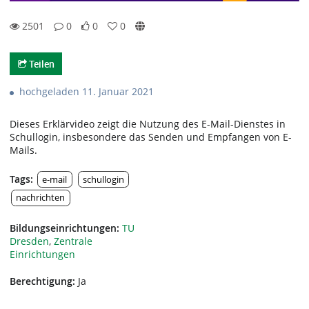
2501
0
0
0
0likes
0favorites
2501views
0Kommentare
Teilen
hochgeladen 11. Januar 2021
Dieses Erklärvideo zeigt die Nutzung des E-Mail-Dienstes in
Schullogin, insbesondere das Senden und Empfangen von E-
Mails.
Tags:
e-mail
schullogin
nachrichten
Bildungseinrichtungen:
TU
Dresden
,
Zentrale
Einrichtungen
Berechtigung:
Ja