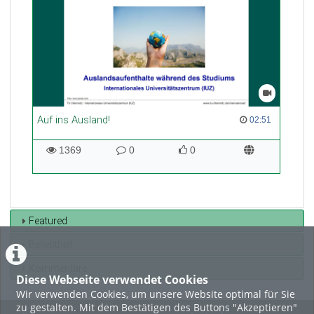
Auf ins Ausland!
02:51 duration
02:51
1369
0
0
1369
0
0
views
Kommentare
likes
Featured
Beliebtheit
Kommentare
Diese Webseite verwendet Cookies
Wir verwenden Cookies, um unsere Website optimal für Sie
zu gestalten. Mit dem Bestätigen des Buttons "Akzeptieren"