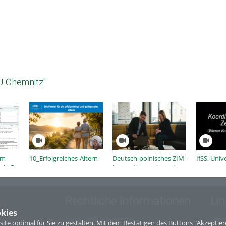
U Chemnitz"
om
10_Erfolgreiches-Altern
Deutsch-polnisches ZIM-
IfSS, Univ
 in R
Innovationsnetzwerk
META
Rechtliche Informationen
Lin
kies
Nutzungsbedingungen
Site
te optimal für Sie zu gestalten. Mit dem Bestätigen des Buttons "Akzepti