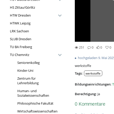
HS Zittau/Görlitz
HTW Dresden
HTWK Leipzig
LRK Sachsen
SLUB Dresden
TU BA Freiberg
251
0
0
0
0likes
0favorites
251views
0Kommentare
TU Chemnitz
hochgeladen 9. Mai 202
Seniorenkolleg
werkstoffe
Kinder-Uni
Tags:
werkstoffe
Zentrum für
Lehrerbildung
Bildungseinrichtungen:
T
Human- und
Berechtigung:
Ja
Sozialwissenschaften
Philosophische Fakultät
0 Kommentare
Wirtschaftswissenschaften