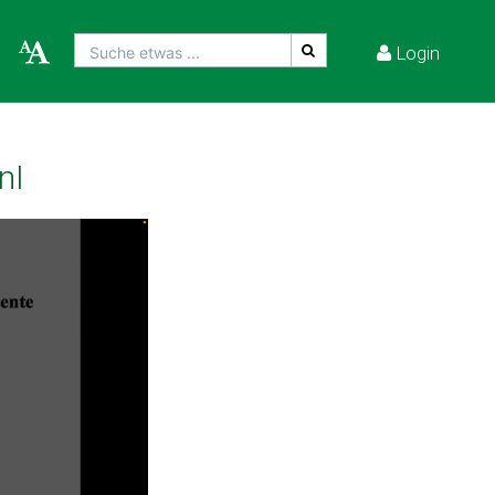
Login
Suche etwas ...
nI