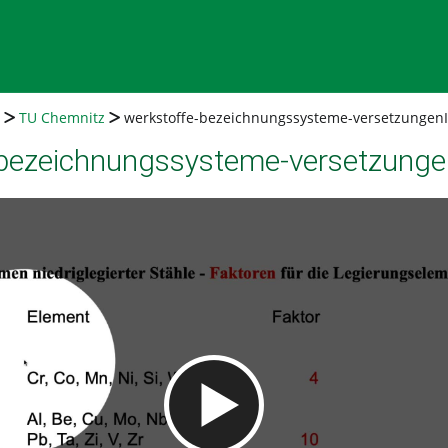
TU Chemnitz
werkstoffe-bezeichnungssysteme-versetzungenI
-bezeichnungssysteme-versetzunge
Video abspielen