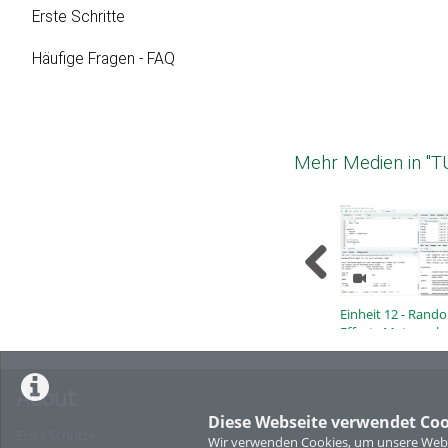
Erste Schritte
Häufige Fragen - FAQ
Mehr Medien in "T
Einheit 12 - Rand
Effects Metaanylse
About
Diese Webseite verwendet Coo
Erste Schritte
Wir verwenden Cookies, um unsere Websi