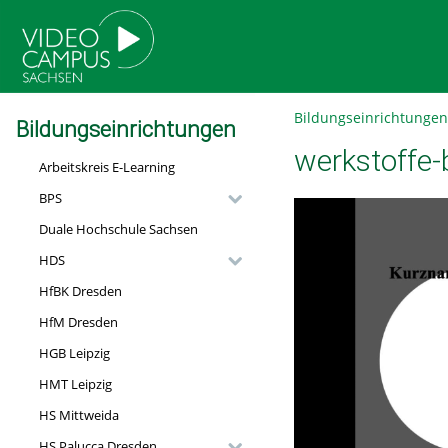
go
go
go
to
to
to
navigation
main
footer
content
Bildungseinrichtungen
Bildungseinrichtungen
werkstoffe
Arbeitskreis E-Learning
BPS
Duale Hochschule Sachsen
HDS
HfBK Dresden
HfM Dresden
HGB Leipzig
HMT Leipzig
HS Mittweida
HS Palucca Dresden