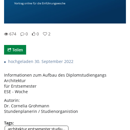
674
0
0
2
0likes
2favorites
674views
0Kommentare
Teilen
hochgeladen 30. September 2022
Informationen zum Aufbau des Diplomstudiengangs
Architektur
für Erstsemester
ESE - Woche
Autorin:
Dr. Cornelia Grohmann
Stundenplanerin / Studienorganistion
Tags:
architektur erstsemester studium aufbau curriculum diplom ese