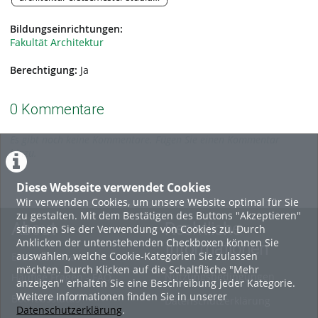
Bildungseinrichtungen:
Fakultät Architektur
Berechtigung:
Ja
0 Kommentare
Es gibt noch keine Kommentare. Fügen Sie einen Kommentar
hinzu.
Diese Webseite verwendet Cookies
Wir verwenden Cookies, um unsere Website optimal für Sie
zu gestalten. Mit dem Bestätigen des Buttons "Akzeptieren"
About
Rechtliche
stimmen Sie der Verwendung von Cookies zu. Durch
Anklicken der untenstehenden Checkboxen können Sie
Informationen
auswählen, welche Cookie-Kategorien Sie zulassen
Erste Schritte
möchten. Durch Klicken auf die Schaltfläche "Mehr
Nutzungsbedingungen
Häufige Fragen - FAQ
anzeigen" erhalten Sie eine Beschreibung jeder Kategorie.
Weitere Informationen finden Sie in unserer
Betriebsstatus
Datenschutzerklärung
Datenschutzerklärung
.