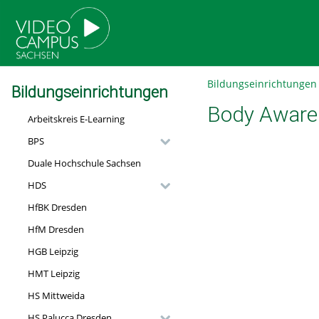
go
go
go
to
to
to
navigation
main
footer
content
Bildungseinrichtungen
Bildungseinrichtungen
Body Aware
Arbeitskreis E-Learning
BPS
Duale Hochschule Sachsen
HDS
HfBK Dresden
HfM Dresden
HGB Leipzig
HMT Leipzig
HS Mittweida
HS Palucca Dresden