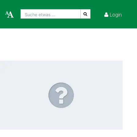
Login
Suche etwas ...