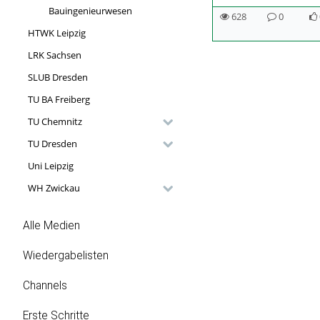
Bauingenieurwesen
628
0
628
0
0
HTWK Leipzig
views
Kommentare
likes
LRK Sachsen
SLUB Dresden
TU BA Freiberg
TU Chemnitz
TU Dresden
Uni Leipzig
WH Zwickau
Alle Medien
Wiedergabelisten
Channels
Erste Schritte