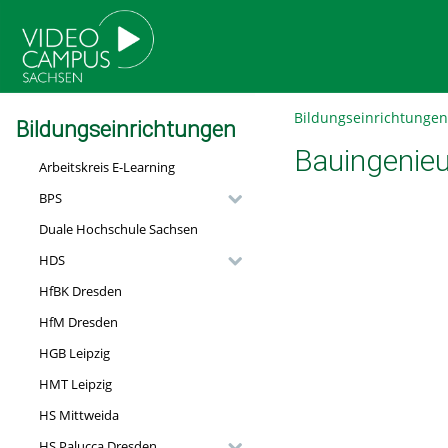
go
go
go
to
to
to
navigation
main
footer
content
Bildungseinrichtungen
Bildungseinrichtungen
Bauingenie
Arbeitskreis E-Learning
BPS
Duale Hochschule Sachsen
HDS
HfBK Dresden
HfM Dresden
HGB Leipzig
HMT Leipzig
HS Mittweida
HS Palucca Dresden