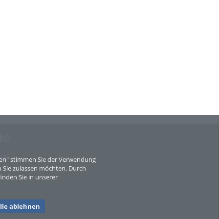
ks
map
eren" stimmen Sie der Verwendung
 Sie zulassen möchten. Durch
inden Sie in unserer
lle ablehnen