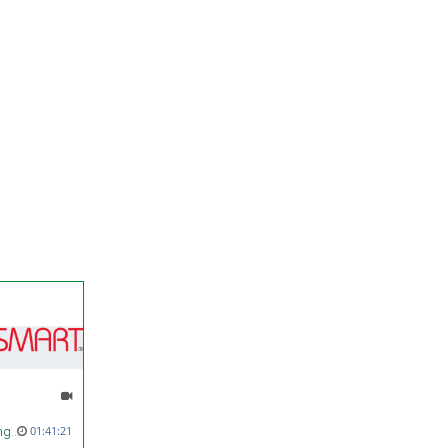
Arbeitstreffen der buildingSMART-FG BIM & GIS: Bauwerksmodelle im 3D WebGIS (ArcGIS GeoBIM)
01:41:21