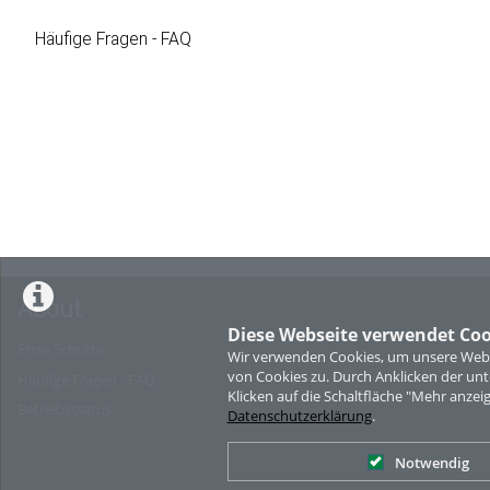
Häufige Fragen - FAQ
About
Diese Webseite verwendet Coo
Erste Schritte
Wir verwenden Cookies, um unsere Websi
von Cookies zu. Durch Anklicken der u
Häufige Fragen - FAQ
Klicken auf die Schaltfläche "Mehr anzei
Betriebsstatus
Datenschutzerklärung
.
Notwendig