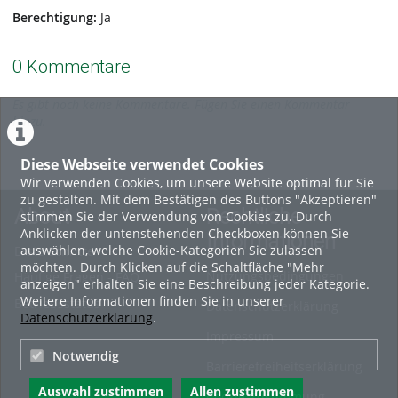
Berechtigung:
Ja
0 Kommentare
Es gibt noch keine Kommentare. Fügen Sie einen Kommentar
hinzu.
Diese Webseite verwendet Cookies
Wir verwenden Cookies, um unsere Website optimal für Sie
zu gestalten. Mit dem Bestätigen des Buttons "Akzeptieren"
About
Rechtliche
stimmen Sie der Verwendung von Cookies zu. Durch
Anklicken der untenstehenden Checkboxen können Sie
Informationen
auswählen, welche Cookie-Kategorien Sie zulassen
Erste Schritte
möchten. Durch Klicken auf die Schaltfläche "Mehr
Nutzungsbedingungen
Häufige Fragen - FAQ
anzeigen" erhalten Sie eine Beschreibung jeder Kategorie.
Weitere Informationen finden Sie in unserer
Betriebsstatus
Datenschutzerklärung
Datenschutzerklärung
.
Impressum
Notwendig
Barrierefreiheitserklärung
Auswahl zustimmen
Allen zustimmen
Cookie-Zustimmung