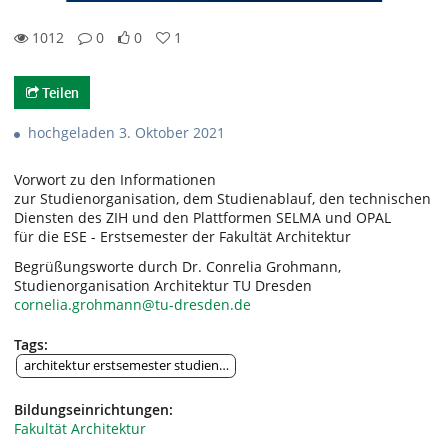
1012
0
0
1
0likes
1favorites
1012views
0Kommentare
Teilen
hochgeladen 3. Oktober 2021
Vorwort zu den Informationen
zur Studienorganisation, dem Studienablauf, den technischen
Diensten des ZIH und den Plattformen SELMA und OPAL
für die ESE - Erstsemester der Fakultät Architektur
Begrüßungsworte durch Dr. Conrelia Grohmann,
Studienorganisation Architektur TU Dresden
cornelia.grohmann@tu-dresden.de
Tags:
architektur erstsemester studienstart studienorganisation selma opal 
Bildungseinrichtungen:
Fakultät Architektur