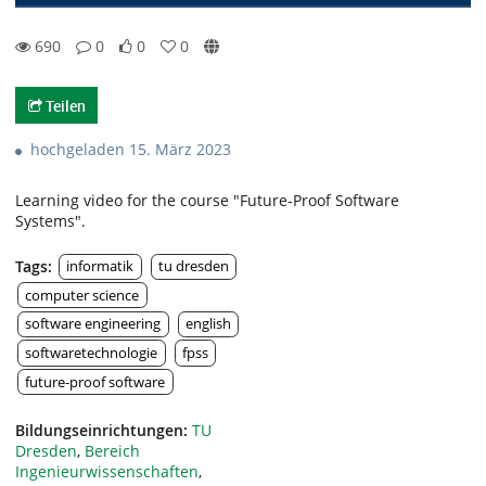
690
0
0
0
0likes
0favorites
690views
0Kommentare
Teilen
hochgeladen 15. März 2023
Learning video for the course "Future-Proof Software
Systems".
Tags:
informatik
tu dresden
computer science
software engineering
english
softwaretechnologie
fpss
future-proof software
Bildungseinrichtungen:
TU
Dresden
,
Bereich
Ingenieurwissenschaften
,