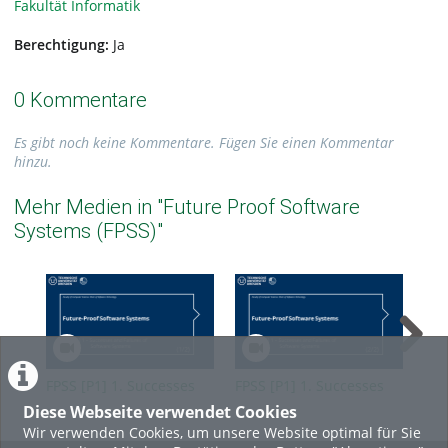
Fakultät Informatik
Berechtigung:
Ja
0 Kommentare
Es gibt noch keine Kommentare. Fügen Sie einen Kommentar
hinzu.
Mehr Medien in "Future Proof Software
Systems (FPSS)"
FPSS [P1] 1. Successes
FPSS [P1] 1. Successes
FPS
and Failures of Software
and Failures of Software
Eng
Diese Webseite verwendet Cookies
Systems (1/2)
System 2/2
Sof
Wir verwenden Cookies, um unsere Website optimal für Sie