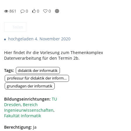
861
0
0
0
0likes
0favorites
861views
0Kommentare
Teilen
hochgeladen 4. November 2020
Hier findet ihr die Vorlesung zum Themenkomplex
Datenverarbeitung für den Termin 2b.
Tags:
didaktik der informatik
professur für didaktik der informatik
grundlagen der informatik
Bildungseinrichtungen:
TU
Dresden
,
Bereich
Ingenieurwissenschaften
,
Fakultät Informatik
Berechtigung:
Ja