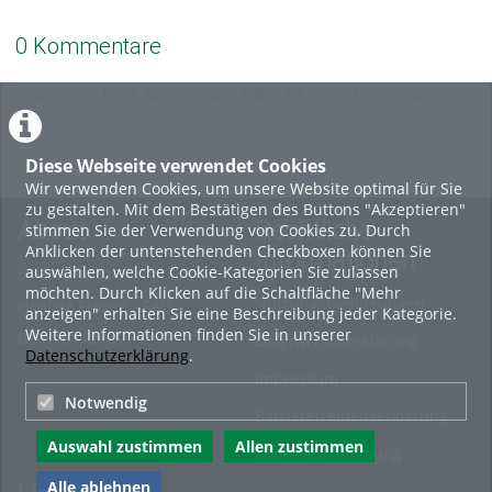
0 Kommentare
Es gibt noch keine Kommentare. Fügen Sie einen Kommentar
hinzu.
Diese Webseite verwendet Cookies
Wir verwenden Cookies, um unsere Website optimal für Sie
zu gestalten. Mit dem Bestätigen des Buttons "Akzeptieren"
About
Rechtliche
stimmen Sie der Verwendung von Cookies zu. Durch
Anklicken der untenstehenden Checkboxen können Sie
Informationen
auswählen, welche Cookie-Kategorien Sie zulassen
Erste Schritte
möchten. Durch Klicken auf die Schaltfläche "Mehr
Nutzungsbedingungen
Häufige Fragen - FAQ
anzeigen" erhalten Sie eine Beschreibung jeder Kategorie.
Weitere Informationen finden Sie in unserer
Betriebsstatus
Datenschutzerklärung
Datenschutzerklärung
.
Impressum
Notwendig
Barrierefreiheitserklärung
Auswahl zustimmen
Allen zustimmen
Cookie-Zustimmung
Alle ablehnen