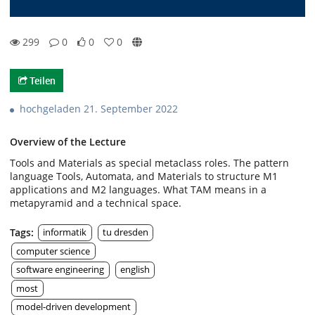
299
0
0
0
0likes
0favorites
299views
0Kommentare
Teilen
hochgeladen 21. September 2022
Overview of the Lecture
Tools and Materials as special metaclass roles. The pattern
language Tools, Automata, and Materials to structure M1
applications and M2 languages. What TAM means in a
metapyramid and a technical space.
Tags:
informatik
tu dresden
computer science
software engineering
english
most
model-driven development