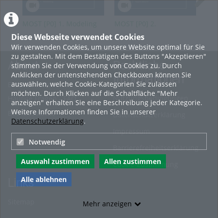
MOST [P0] 1. Modeling
MOST [P0] 2.
MOS
Applications
Met
Diese Webseite verwendet Cookies
Wir verwenden Cookies, um unsere Website optimal für Sie
zu gestalten. Mit dem Bestätigen des Buttons "Akzeptieren"
About
Rechtliche
stimmen Sie der Verwendung von Cookies zu. Durch
Anklicken der untenstehenden Checkboxen können Sie
Informationen
auswählen, welche Cookie-Kategorien Sie zulassen
Erste Schritte
möchten. Durch Klicken auf die Schaltfläche "Mehr
Nutzungsbedingungen
Häufige Fragen - FAQ
anzeigen" erhalten Sie eine Beschreibung jeder Kategorie.
Weitere Informationen finden Sie in unserer
Betriebsstatus
Datenschutzerklärung
Datenschutzerklärung
.
Impressum
Notwendig
Barrierefreiheitserklärung
Auswahl zustimmen
Allen zustimmen
Cookie-Zustimmung
Alle ablehnen
Links
Sitemap
Mehr anzeigen