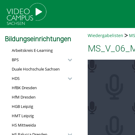
go
go
go
to
to
to
navigation
main
footer
content
Wiedergabelisten
MS
Bildungseinrichtungen
MS_V_06_Mo
Arbeitskreis E-Learning
BPS
Duale Hochschule Sachsen
HDS
HfBK Dresden
HfM Dresden
HGB Leipzig
HMT Leipzig
HS Mittweida
HS Palucca Dresden