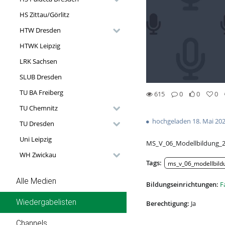
HS Zittau/Görlitz
HTW Dresden
HTWK Leipzig
LRK Sachsen
SLUB Dresden
TU BA Freiberg
615
0
0
0
0likes
0favorites
615views
0Kommentare
TU Chemnitz
hochgeladen 18. Mai 20
TU Dresden
Uni Leipzig
MS_V_06_Modellbildung_
WH Zwickau
Tags:
ms_v_06_modellbild
Alle Medien
Bildungseinrichtungen:
F
Wiedergabelisten
Berechtigung:
Ja
Channels