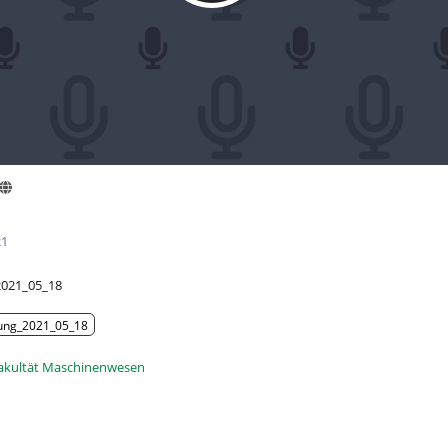
21
2021_05_18
ung_2021_05_18
akultät Maschinenwesen