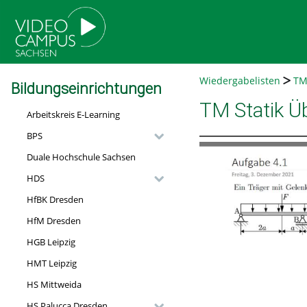
go
go
go
to
to
to
navigation
main
footer
content
Wiedergabelisten
TM
Bildungseinrichtungen
TM Statik Ü
Arbeitskreis E-Learning
BPS
Duale Hochschule Sachsen
HDS
HfBK Dresden
HfM Dresden
HGB Leipzig
HMT Leipzig
HS Mittweida
HS Palucca Dresden