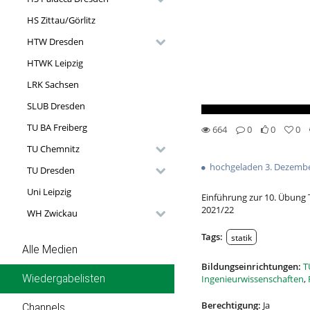
HS Zittau/Görlitz
HTW Dresden
HTWK Leipzig
LRK Sachsen
SLUB Dresden
TU BA Freiberg
664
0
0
0
0likes
0favorites
664views
0Kommentare
TU Chemnitz
hochgeladen 3. Dezembe
TU Dresden
Uni Leipzig
Einführung zur 10. Übung
2021/22
WH Zwickau
Tags:
statik
Alle Medien
Bildungseinrichtungen:
T
Wiedergabelisten
Ingenieurwissenschaften
,
Berechtigung:
Ja
Channels