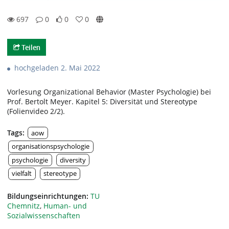
697
0
0
0
0likes
0favorites
697views
0Kommentare
Teilen
hochgeladen 2. Mai 2022
Vorlesung Organizational Behavior (Master Psychologie) bei
Prof. Bertolt Meyer. Kapitel 5: Diversität und Stereotype
(Folienvideo 2/2).
Tags:
aow
organisationspsychologie
psychologie
diversity
vielfalt
stereotype
Bildungseinrichtungen:
TU
Chemnitz
,
Human- und
Sozialwissenschaften