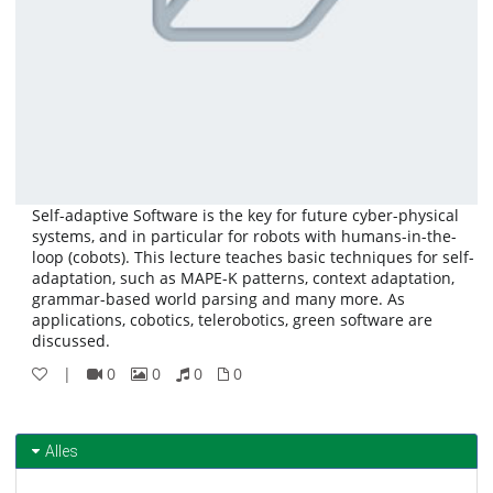
Self-adaptive Software is the key for future cyber-physical
systems, and in particular for robots with humans-in-the-
loop (cobots). This lecture teaches basic techniques for self-
adaptation, such as MAPE-K patterns, context adaptation,
grammar-based world parsing and many more. As
applications, cobotics, telerobotics, green software are
discussed.
|
0
0
0
0
0
0
0
0
Videos
Bilder
Audios
Dateien
Alles