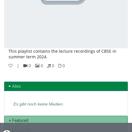
This playlist contains the lecture recordings of CBSE in
summer term 2024.
|
0
0
0
0
0
0
0
0
Videos
Bilder
Audios
Dateien
Alles
Es gibt noch keine Medien.
Featured
Beliebtheit