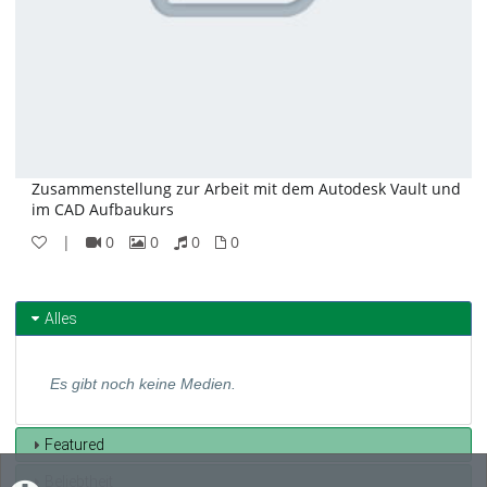
Zusammenstellung zur Arbeit mit dem Autodesk Vault und
im CAD Aufbaukurs
|
0
0
0
0
0
0
0
0
Videos
Bilder
Audios
Dateien
Alles
Es gibt noch keine Medien.
Featured
Beliebtheit