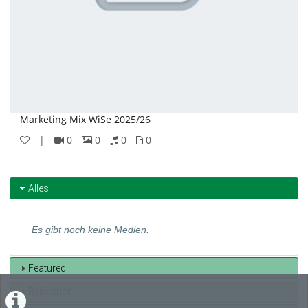
Marketing Mix WiSe 2025/26
|
0
0
0
0
0
0
0
0
Videos
Bilder
Audios
Dateien
Alles
Es gibt noch keine Medien.
Featured
Beliebtheit