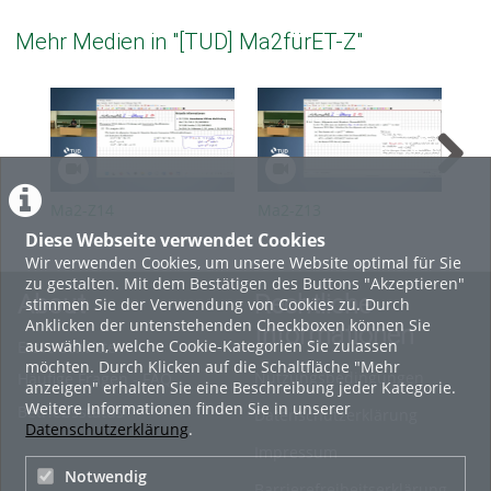
Mehr Medien in "[TUD] Ma2fürET-Z"
Ma2-Z14
Ma2-Z13
Ma
Diese Webseite verwendet Cookies
Wir verwenden Cookies, um unsere Website optimal für Sie
zu gestalten. Mit dem Bestätigen des Buttons "Akzeptieren"
About
Rechtliche
stimmen Sie der Verwendung von Cookies zu. Durch
Anklicken der untenstehenden Checkboxen können Sie
Informationen
auswählen, welche Cookie-Kategorien Sie zulassen
Erste Schritte
möchten. Durch Klicken auf die Schaltfläche "Mehr
Nutzungsbedingungen
Häufige Fragen - FAQ
anzeigen" erhalten Sie eine Beschreibung jeder Kategorie.
Weitere Informationen finden Sie in unserer
Betriebsstatus
Datenschutzerklärung
Datenschutzerklärung
.
Impressum
Notwendig
Barrierefreiheitserklärung