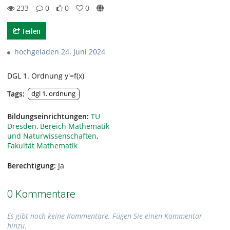
233
0
0
0
233views
0Kommentare
0likes
0favorites
Teilen
hochgeladen 24. Juni 2024
DGL 1. Ordnung y'=f(x)
Tags:
dgl 1. ordnung
Bildungseinrichtungen:
TU
Dresden
,
Bereich Mathematik
und Naturwissenschaften
,
Fakultät Mathematik
Berechtigung:
Ja
0 Kommentare
Es gibt noch keine Kommentare. Fügen Sie einen Kommentar
hinzu.