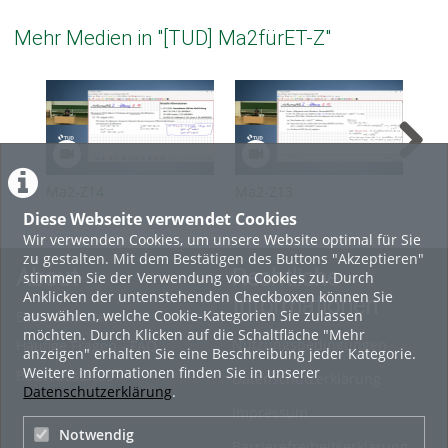
Mehr Medien in "[TUD] Ma2fürET-Z"
Ma2-Z14
Ma2-Z13
Ma
Diese Webseite verwendet Cookies
Wir verwenden Cookies, um unsere Website optimal für Sie
zu gestalten. Mit dem Bestätigen des Buttons "Akzeptieren"
About
Rechtliche
stimmen Sie der Verwendung von Cookies zu. Durch
Anklicken der untenstehenden Checkboxen können Sie
Informationen
auswählen, welche Cookie-Kategorien Sie zulassen
Erste Schritte
möchten. Durch Klicken auf die Schaltfläche "Mehr
Nutzungsbedingungen
Häufige Fragen - FAQ
anzeigen" erhalten Sie eine Beschreibung jeder Kategorie.
Weitere Informationen finden Sie in unserer
Betriebsstatus
Datenschutzerklärung
Datenschutzerklärung
.
Impressum
Notwendig
Barrierefreiheitserklärung