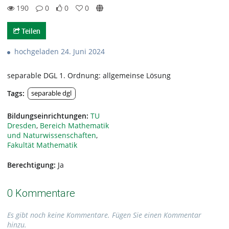
190
0
0
0
190views
0Kommentare
0likes
0favorites
Teilen
hochgeladen 24. Juni 2024
separable DGL 1. Ordnung: allgemeinse Lösung
Tags:
separable dgl
Bildungseinrichtungen:
TU
Dresden
,
Bereich Mathematik
und Naturwissenschaften
,
Fakultät Mathematik
Berechtigung:
Ja
0 Kommentare
Es gibt noch keine Kommentare. Fügen Sie einen Kommentar
hinzu.