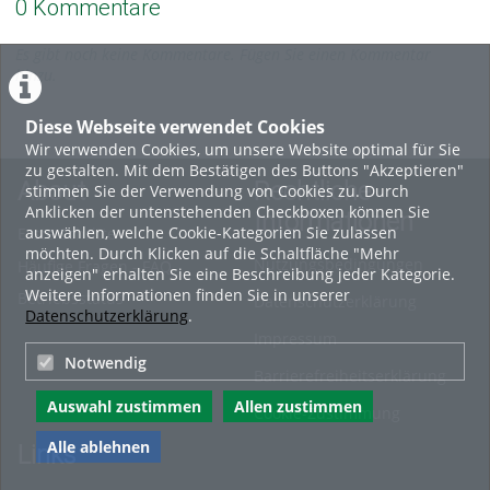
0 Kommentare
Es gibt noch keine Kommentare. Fügen Sie einen Kommentar
hinzu.
Diese Webseite verwendet Cookies
Wir verwenden Cookies, um unsere Website optimal für Sie
zu gestalten. Mit dem Bestätigen des Buttons "Akzeptieren"
About
Rechtliche
stimmen Sie der Verwendung von Cookies zu. Durch
Anklicken der untenstehenden Checkboxen können Sie
Informationen
auswählen, welche Cookie-Kategorien Sie zulassen
Erste Schritte
möchten. Durch Klicken auf die Schaltfläche "Mehr
Nutzungsbedingungen
Häufige Fragen - FAQ
anzeigen" erhalten Sie eine Beschreibung jeder Kategorie.
Weitere Informationen finden Sie in unserer
Betriebsstatus
Datenschutzerklärung
Datenschutzerklärung
.
Impressum
Notwendig
Barrierefreiheitserklärung
Auswahl zustimmen
Allen zustimmen
Cookie-Zustimmung
Alle ablehnen
Links