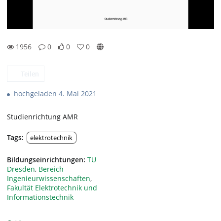
1956
0
0
0
0likes
0favorites
1956views
0Kommentare
Teilen
hochgeladen 4. Mai 2021
Studienrichtung AMR
Tags:
elektrotechnik
Bildungseinrichtungen:
TU
Dresden
,
Bereich
Ingenieurwissenschaften
,
Fakultät Elektrotechnik und
Informationstechnik