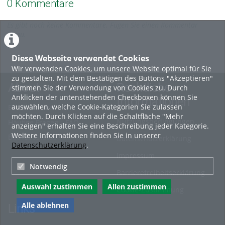
0 Kommentare
Es gibt noch keine Kommentare. Fügen Sie einen Kommentar
hinzu.
Diese Webseite verwendet Cookies
Wir verwenden Cookies, um unsere Website optimal für Sie
zu gestalten. Mit dem Bestätigen des Buttons "Akzeptieren"
About
Rechtliche
stimmen Sie der Verwendung von Cookies zu. Durch
Anklicken der untenstehenden Checkboxen können Sie
Informationen
auswählen, welche Cookie-Kategorien Sie zulassen
Erste Schritte
möchten. Durch Klicken auf die Schaltfläche "Mehr
Nutzungsbedingungen
Häufige Fragen - FAQ
anzeigen" erhalten Sie eine Beschreibung jeder Kategorie.
Weitere Informationen finden Sie in unserer
Betriebsstatus
Datenschutzerklärung
Datenschutzerklärung
.
Impressum
Notwendig
Barrierefreiheitserklärung
Auswahl zustimmen
Allen zustimmen
Cookie-Zustimmung
Alle ablehnen
Links