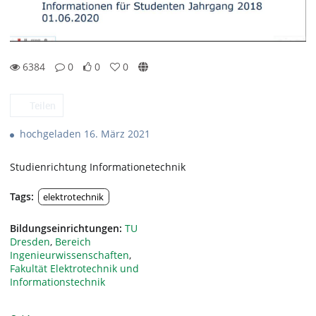
6384
0
0
0
0likes
0favorites
6384views
0Kommentare
Teilen
hochgeladen 16. März 2021
Studienrichtung Informationetechnik
Tags:
elektrotechnik
Bildungseinrichtungen:
TU
Dresden
,
Bereich
Ingenieurwissenschaften
,
Fakultät Elektrotechnik und
Informationstechnik