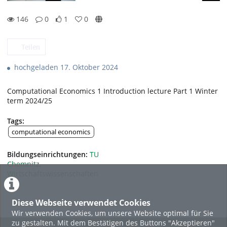
146
0
1
0
1likes
0favorites
146views
0Kommentare
Teilen
hochgeladen 17. Oktober 2024
Computational Economics 1 Introduction lecture Part 1 Winter
term 2024/25
Tags:
computational economics
Bildungseinrichtungen:
TU
Chemnitz
,
Wirtschaftswissenschaften
Diese Webseite verwendet Cookies
Wir verwenden Cookies, um unsere Website optimal für Sie
zu gestalten. Mit dem Bestätigen des Buttons "Akzeptieren"