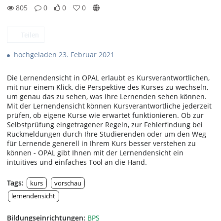
805
0
0
0
0likes
0favorites
805views
0Kommentare
Teilen
hochgeladen 23. Februar 2021
Die Lernendensicht in OPAL erlaubt es Kursverantwortlichen,
mit nur einem Klick, die Perspektive des Kurses zu wechseln,
um genau das zu sehen, was ihre Lernenden sehen können.
Mit der Lernendensicht können Kursverantwortliche jederzeit
prüfen, ob eigene Kurse wie erwartet funktionieren. Ob zur
Selbstprüfung eingetragener Regeln, zur Fehlerfindung bei
Rückmeldungen durch Ihre Studierenden oder um den Weg
für Lernende generell in Ihrem Kurs besser verstehen zu
können - OPAL gibt Ihnen mit der Lernendensicht ein
intuitives und einfaches Tool an die Hand.
Tags:
kurs
vorschau
lernendensicht
Bildungseinrichtungen:
BPS