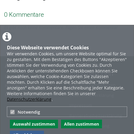
0 Kommentare
Es gibt noch keine Kommentare. Fügen Sie einen Kommentar
hinzu.
Diese Webseite verwendet Cookies
Wir verwenden Cookies, um unsere Website optimal für Sie
zu gestalten. Mit dem Bestätigen des Buttons "Akzeptieren"
About
Rechtliche
stimmen Sie der Verwendung von Cookies zu. Durch
Anklicken der untenstehenden Checkboxen können Sie
Informationen
auswählen, welche Cookie-Kategorien Sie zulassen
Erste Schritte
möchten. Durch Klicken auf die Schaltfläche "Mehr
Nutzungsbedingungen
Häufige Fragen - FAQ
anzeigen" erhalten Sie eine Beschreibung jeder Kategorie.
Weitere Informationen finden Sie in unserer
Betriebsstatus
Datenschutzerklärung
Datenschutzerklärung
.
Impressum
Notwendig
Barrierefreiheitserklärung
Auswahl zustimmen
Allen zustimmen
Cookie-Zustimmung