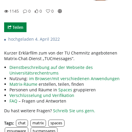
1145
0
0
0
0likes
0favorites
1145views
0Kommentare
Teilen
hochgeladen 4. April 2022
Kurzer Erklärfilm zum von der TU Chemnitz angebotenen
Matrix-Chat-Dienst „TUCmessages“.
Dienstbeschreibung auf der Webseite des
Universitätsrechentrums
Nutzung:
im Browser/mit verschiedenen Anwendungen
Matrix-Räume
erstellen, teilen, finden
Personen und Räume in
Spaces
gruppieren
Verschlüsselung und Verifikation
FAQ
– Fragen und Antworten
Du hast weitere Fragen?
Schreib Sie uns gern.
Tags:
chat
matrix
spaces
groupware
tucmessages