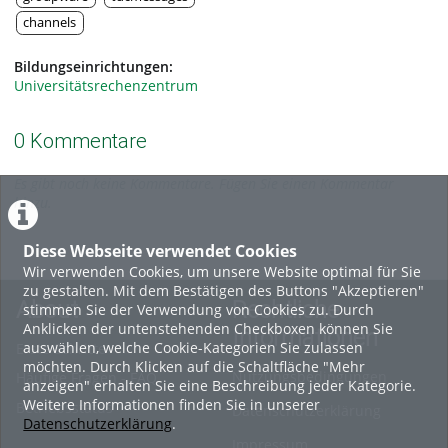
channels
Bildungseinrichtungen:
Universitätsrechenzentrum
0 Kommentare
Es gibt noch keine Kommentare. Fügen Sie einen Kommentar
hinzu.
Diese Webseite verwendet Cookies
Wir verwenden Cookies, um unsere Website optimal für Sie
zu gestalten. Mit dem Bestätigen des Buttons "Akzeptieren"
About
Rechtliche
stimmen Sie der Verwendung von Cookies zu. Durch
Anklicken der untenstehenden Checkboxen können Sie
Informationen
auswählen, welche Cookie-Kategorien Sie zulassen
Erste Schritte
möchten. Durch Klicken auf die Schaltfläche "Mehr
Nutzungsbedingungen
Häufige Fragen - FAQ
anzeigen" erhalten Sie eine Beschreibung jeder Kategorie.
Weitere Informationen finden Sie in unserer
Betriebsstatus
Datenschutzerklärung
Datenschutzerklärung
.
Impressum