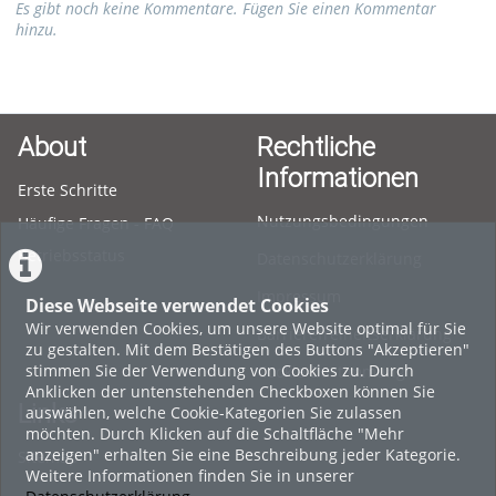
Es gibt noch keine Kommentare. Fügen Sie einen Kommentar
hinzu.
About
Rechtliche
Informationen
Erste Schritte
Nutzungsbedingungen
Häufige Fragen - FAQ
Betriebsstatus
Datenschutzerklärung
Impressum
Diese Webseite verwendet Cookies
Wir verwenden Cookies, um unsere Website optimal für Sie
Barrierefreiheitserklärung
zu gestalten. Mit dem Bestätigen des Buttons "Akzeptieren"
stimmen Sie der Verwendung von Cookies zu. Durch
Cookie-Zustimmung
Anklicken der untenstehenden Checkboxen können Sie
Links
auswählen, welche Cookie-Kategorien Sie zulassen
möchten. Durch Klicken auf die Schaltfläche "Mehr
anzeigen" erhalten Sie eine Beschreibung jeder Kategorie.
Sitemap
Weitere Informationen finden Sie in unserer