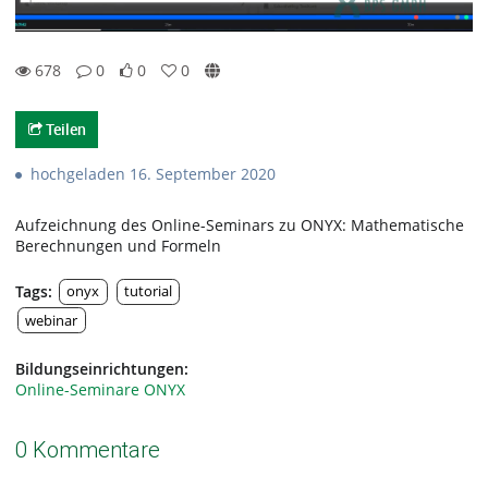
678
0
0
0
0likes
0favorites
678views
0Kommentare
Teilen
hochgeladen 16. September 2020
Aufzeichnung des Online-Seminars zu ONYX: Mathematische
Berechnungen und Formeln
Tags:
onyx
tutorial
webinar
Bildungseinrichtungen:
Online-Seminare ONYX
0 Kommentare