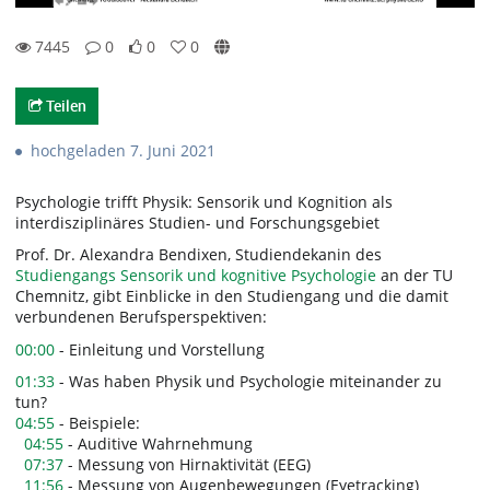
7445
0
0
0
0likes
0favorites
7445views
0Kommentare
Teilen
hochgeladen 7. Juni 2021
Psychologie trifft Physik: Sensorik und Kognition als
interdisziplinäres Studien- und Forschungsgebiet
Prof. Dr. Alexandra Bendixen, Studiendekanin des
Studiengangs Sensorik und kognitive Psychologie
an der TU
Chemnitz, gibt Einblicke in den Studiengang und die damit
verbundenen Berufsperspektiven:
00:00
- Einleitung und Vorstellung
01:33
- Was haben Physik und Psychologie miteinander zu
tun?
04:55
- Beispiele:
04:55
- Auditive Wahrnehmung
07:37
- Messung von Hirnaktivität (EEG)
11:56
- Messung von Augenbewegungen (Eyetracking)