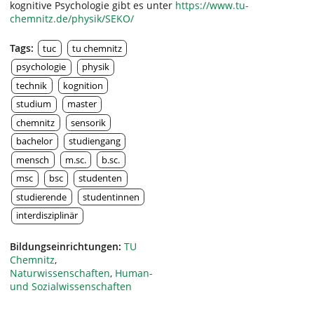
kognitive Psychologie gibt es unter
https://www.tu-
chemnitz.de/physik/SEKO/
Tags:
tuc
tu chemnitz
psychologie
physik
technik
kognition
studium
master
chemnitz
sensorik
bachelor
studiengang
mensch
m.sc.
b.sc.
msc
bsc
studenten
studierende
studentinnen
interdisziplinär
Bildungseinrichtungen:
TU
Chemnitz
,
Naturwissenschaften
,
Human-
und Sozialwissenschaften