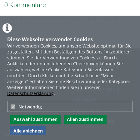
0 Kommentare
Es gibt noch keine Kommentare. Fügen Sie einen Kommentar
hinzu.
Diese Webseite verwendet Cookies
Wir verwenden Cookies, um unsere Website optimal für Sie
zu gestalten. Mit dem Bestätigen des Buttons "Akzeptieren"
About
Rechtliche
stimmen Sie der Verwendung von Cookies zu. Durch
Anklicken der untenstehenden Checkboxen können Sie
Informationen
auswählen, welche Cookie-Kategorien Sie zulassen
Erste Schritte
möchten. Durch Klicken auf die Schaltfläche "Mehr
Nutzungsbedingungen
Häufige Fragen - FAQ
anzeigen" erhalten Sie eine Beschreibung jeder Kategorie.
Weitere Informationen finden Sie in unserer
Betriebsstatus
Datenschutzerklärung
Datenschutzerklärung
.
Impressum
Notwendig
Barrierefreiheitserklärung
Auswahl zustimmen
Allen zustimmen
Cookie-Zustimmung
Alle ablehnen
Links