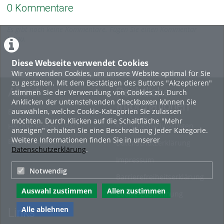
0 Kommentare
Es gibt noch keine Kommentare. Fügen Sie einen Kommentar
hinzu.
Diese Webseite verwendet Cookies
Wir verwenden Cookies, um unsere Website optimal für Sie
zu gestalten. Mit dem Bestätigen des Buttons "Akzeptieren"
About
Rechtliche
stimmen Sie der Verwendung von Cookies zu. Durch
Anklicken der untenstehenden Checkboxen können Sie
Informationen
auswählen, welche Cookie-Kategorien Sie zulassen
Erste Schritte
möchten. Durch Klicken auf die Schaltfläche "Mehr
Nutzungsbedingungen
Häufige Fragen - FAQ
anzeigen" erhalten Sie eine Beschreibung jeder Kategorie.
Weitere Informationen finden Sie in unserer
Betriebsstatus
Datenschutzerklärung
Datenschutzerklärung
.
Impressum
Notwendig
Barrierefreiheitserklärung
Auswahl zustimmen
Allen zustimmen
Cookie-Zustimmung
Alle ablehnen
Links