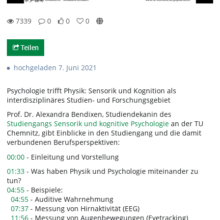
7339
0
0
0
0likes
0favorites
7339views
0Kommentare
Teilen
hochgeladen 7. Juni 2021
Psychologie trifft Physik: Sensorik und Kognition als
interdisziplinäres Studien- und Forschungsgebiet
Prof. Dr. Alexandra Bendixen, Studiendekanin des
Studiengangs Sensorik und kognitive Psychologie
an der TU
Chemnitz, gibt Einblicke in den Studiengang und die damit
verbundenen Berufsperspektiven:
00:00
- Einleitung und Vorstellung
01:33
- Was haben Physik und Psychologie miteinander zu
tun?
04:55
- Beispiele:
04:55
- Auditive Wahrnehmung
07:37
- Messung von Hirnaktivität (EEG)
11:56
- Messung von Augenbewegungen (Eyetracking)