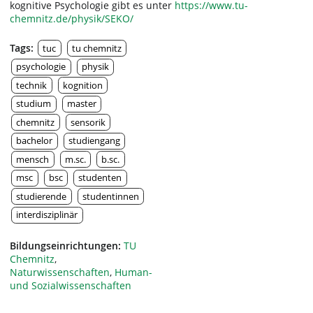
kognitive Psychologie gibt es unter
https://www.tu-
chemnitz.de/physik/SEKO/
Tags:
tuc
tu chemnitz
psychologie
physik
technik
kognition
studium
master
chemnitz
sensorik
bachelor
studiengang
mensch
m.sc.
b.sc.
msc
bsc
studenten
studierende
studentinnen
interdisziplinär
Bildungseinrichtungen:
TU
Chemnitz
,
Naturwissenschaften
,
Human-
und Sozialwissenschaften