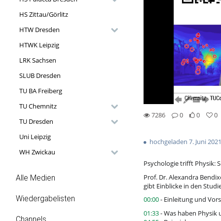
HS Zittau/Görlitz
HTW Dresden
HTWK Leipzig
LRK Sachsen
SLUB Dresden
TU BA Freiberg
TU Chemnitz
7286
0
0
0
TU Dresden
0likes
0favorites
7286views
0Kommentare
Uni Leipzig
hochgeladen 7. Juni 202
WH Zwickau
Psychologie trifft Physik:
Prof. Dr. Alexandra Bendi
Alle Medien
gibt Einblicke in den Stu
Wiedergabelisten
00:00
- Einleitung und Vors
01:33
- Was haben Physik 
Channels