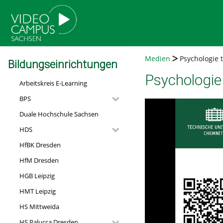
go
go
go
to
to
to
navigation
main
footer
content
Medien
Psychologie tr
Bildungseinrichtungen
Psychologie 
Arbeitskreis E-Learning
BPS
Duale Hochschule Sachsen
HDS
HfBK Dresden
HfM Dresden
HGB Leipzig
HMT Leipzig
HS Mittweida
HS Palucca Dresden