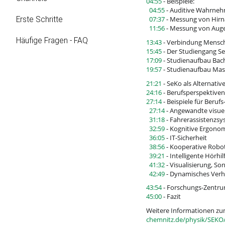
04:55
- Beispiele:
04:55
- Auditive Wahrne
07:37
- Messung von Hirna
Erste Schritte
11:56
- Messung von Aug
Häufige Fragen - FAQ
13:43
- Verbindung Mensch
15:45
- Der Studiengang Se
17:09
- Studienaufbau Bac
19:57
- Studienaufbau Mas
21:21
- SeKo als Alternati
24:16
- Berufsperspektiven
27:14
- Beispiele für Beruf
27:14
- Angewandte visu
31:18
- Fahrerassistenzs
32:59
- Kognitive Ergono
36:05
- IT-Sicherheit
38:56
- Kooperative Robo
39:21
- Intelligente Hörhil
41:32
- Visualisierung, So
42:49
- Dynamisches Ver
43:54
- Forschungs-Zentrum
45:00
- Fazit
Weitere Informationen zum
chemnitz.de/physik/SEKO