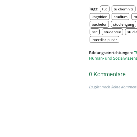
Tags:
tuc
tu chemnitz
kognition
studium
m
bachelor
studiengang
bsc
studenten
studi
interdisziplinär
Bildungseinrichtungen:
T
Human- und Sozialwissen
0 Kommentare
Es gibt noch keine Komment