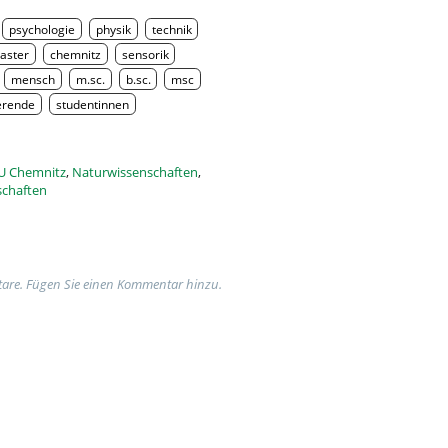
psychologie
physik
technik
aster
chemnitz
sensorik
mensch
m.sc.
b.sc.
msc
erende
studentinnen
U Chemnitz
,
Naturwissenschaften
,
schaften
are. Fügen Sie einen Kommentar hinzu.