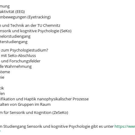
hmung
ktivität (EEG)
enbewegungen (Eyetracking)
 und Technik an der TU Chemnitz
nsorik und kognitive Psychologie (SeKo)
helorstudiengang
terstudiengang
ve zum Psychologiestudium?
 mit SeKo-Abschluss
s- und Forschungsfelder
elle Wahrnehmung
ysteme
mie
tik
fen
nifikation und Haptik nanophysikalischer Prozesse
halten von Gruppen im Raum
 für Sensorik und Kognition (ZeSeKo)
 Studiengang Sensorik und kognitive Psychologie gibt es unter
https://ww
/