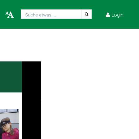
Login
Suche etwas ...