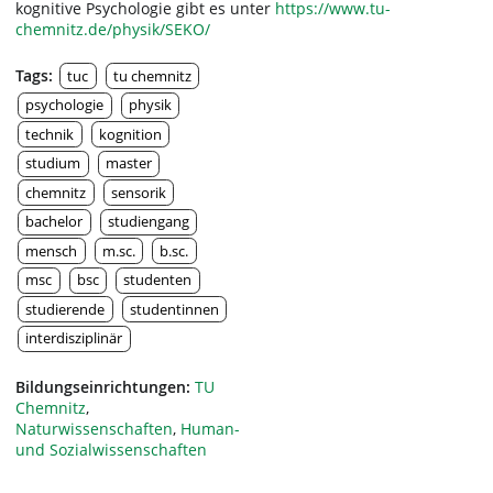
kognitive Psychologie gibt es unter
https://www.tu-
chemnitz.de/physik/SEKO/
Tags:
tuc
tu chemnitz
psychologie
physik
technik
kognition
studium
master
chemnitz
sensorik
bachelor
studiengang
mensch
m.sc.
b.sc.
msc
bsc
studenten
studierende
studentinnen
interdisziplinär
Bildungseinrichtungen:
TU
Chemnitz
,
Naturwissenschaften
,
Human-
und Sozialwissenschaften