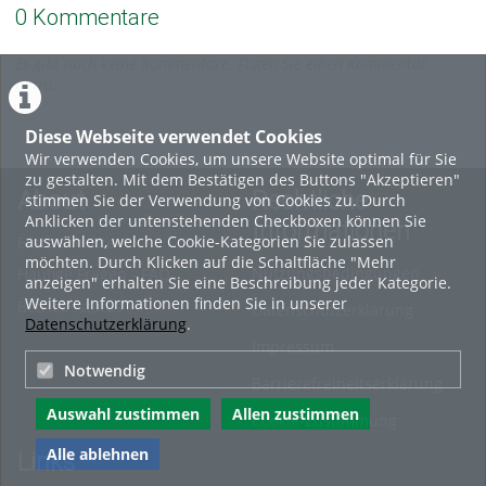
0 Kommentare
Es gibt noch keine Kommentare. Fügen Sie einen Kommentar
hinzu.
Diese Webseite verwendet Cookies
Wir verwenden Cookies, um unsere Website optimal für Sie
zu gestalten. Mit dem Bestätigen des Buttons "Akzeptieren"
About
Rechtliche
stimmen Sie der Verwendung von Cookies zu. Durch
Anklicken der untenstehenden Checkboxen können Sie
Informationen
auswählen, welche Cookie-Kategorien Sie zulassen
Erste Schritte
möchten. Durch Klicken auf die Schaltfläche "Mehr
Nutzungsbedingungen
Häufige Fragen - FAQ
anzeigen" erhalten Sie eine Beschreibung jeder Kategorie.
Weitere Informationen finden Sie in unserer
Betriebsstatus
Datenschutzerklärung
Datenschutzerklärung
.
Impressum
Notwendig
Barrierefreiheitserklärung
Auswahl zustimmen
Allen zustimmen
Cookie-Zustimmung
Alle ablehnen
Links