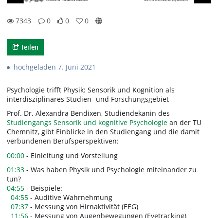
7343
0
0
0
0likes
0favorites
7343views
0Kommentare
Teilen
hochgeladen 7. Juni 2021
Psychologie trifft Physik: Sensorik und Kognition als
interdisziplinäres Studien- und Forschungsgebiet
Prof. Dr. Alexandra Bendixen, Studiendekanin des
Studiengangs Sensorik und kognitive Psychologie
an der TU
Chemnitz, gibt Einblicke in den Studiengang und die damit
verbundenen Berufsperspektiven:
00:00
- Einleitung und Vorstellung
01:33
- Was haben Physik und Psychologie miteinander zu
tun?
04:55
- Beispiele:
04:55
- Auditive Wahrnehmung
07:37
- Messung von Hirnaktivität (EEG)
11:56
- Messung von Augenbewegungen (Eyetracking)