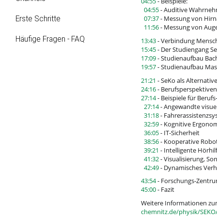
04:55
- Beispiele:
04:55
- Auditive Wahrne
07:37
- Messung von Hirna
Erste Schritte
11:56
- Messung von Aug
Häufige Fragen - FAQ
13:43
- Verbindung Mensch
15:45
- Der Studiengang Se
17:09
- Studienaufbau Bac
19:57
- Studienaufbau Mas
21:21
- SeKo als Alternati
24:16
- Berufsperspektiven
27:14
- Beispiele für Beruf
27:14
- Angewandte visu
31:18
- Fahrerassistenzs
32:59
- Kognitive Ergono
36:05
- IT-Sicherheit
38:56
- Kooperative Robo
39:21
- Intelligente Hörhil
41:32
- Visualisierung, So
42:49
- Dynamisches Ver
43:54
- Forschungs-Zentrum
45:00
- Fazit
Weitere Informationen zum
chemnitz.de/physik/SEKO