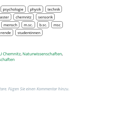
psychologie
physik
technik
aster
chemnitz
sensorik
mensch
m.sc.
b.sc.
msc
erende
studentinnen
U Chemnitz
,
Naturwissenschaften
,
schaften
are. Fügen Sie einen Kommentar hinzu.