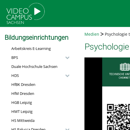
go
go
go
to
to
to
navigation
main
footer
content
Medien
Psychologie tr
Bildungseinrichtungen
Psychologie 
Arbeitskreis E-Learning
BPS
Duale Hochschule Sachsen
HDS
HfBK Dresden
HfM Dresden
HGB Leipzig
HMT Leipzig
HS Mittweida
HS Palucca Dresden