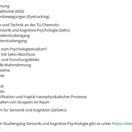
hmung
ktivität (EEG)
enbewegungen (Eyetracking)
 und Technik an der TU Chemnitz
nsorik und kognitive Psychologie (SeKo)
helorstudiengang
terstudiengang
ve zum Psychologiestudium?
 mit SeKo-Abschluss
s- und Forschungsfelder
elle Wahrnehmung
ysteme
mie
tik
fen
nifikation und Haptik nanophysikalischer Prozesse
halten von Gruppen im Raum
 für Sensorik und Kognition (ZeSeKo)
 Studiengang Sensorik und kognitive Psychologie gibt es unter
https://ww
/