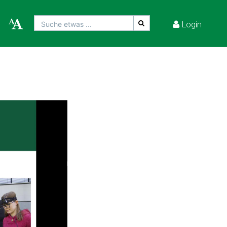
Login
Suche etwas ...