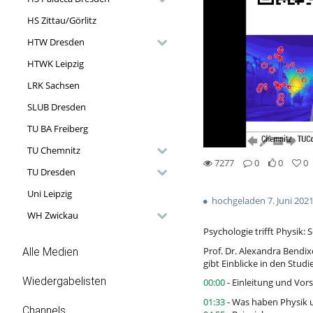
HS Zittau/Görlitz
HTW Dresden
HTWK Leipzig
LRK Sachsen
SLUB Dresden
TU BA Freiberg
TU Chemnitz
7277
0
0
0
TU Dresden
0likes
0favorites
7277views
0Kommentare
Uni Leipzig
hochgeladen 7. Juni 202
WH Zwickau
Psychologie trifft Physik:
Prof. Dr. Alexandra Bendi
Alle Medien
gibt Einblicke in den Stu
Wiedergabelisten
00:00
- Einleitung und Vors
01:33
- Was haben Physik 
Channels