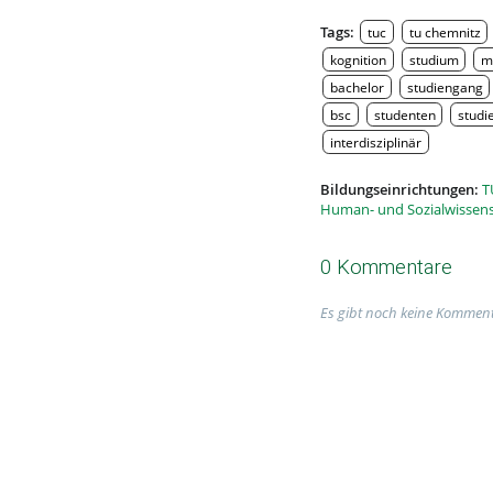
Tags:
tuc
tu chemnitz
kognition
studium
m
bachelor
studiengang
bsc
studenten
studi
interdisziplinär
Bildungseinrichtungen:
T
Human- und Sozialwissen
0 Kommentare
Es gibt noch keine Komment