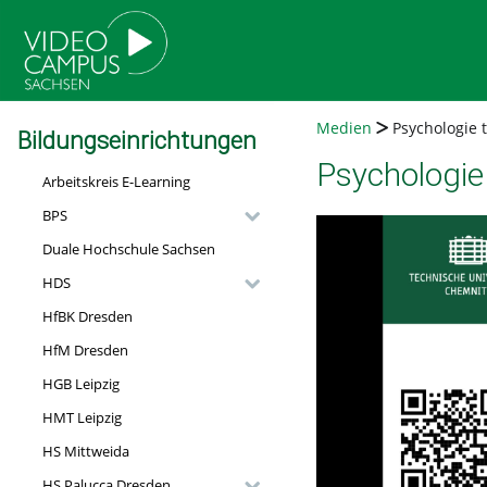
go
go
go
to
to
to
navigation
main
footer
content
Medien
Psychologie tr
Bildungseinrichtungen
Psychologie 
Arbeitskreis E-Learning
BPS
Duale Hochschule Sachsen
HDS
HfBK Dresden
HfM Dresden
HGB Leipzig
HMT Leipzig
HS Mittweida
HS Palucca Dresden