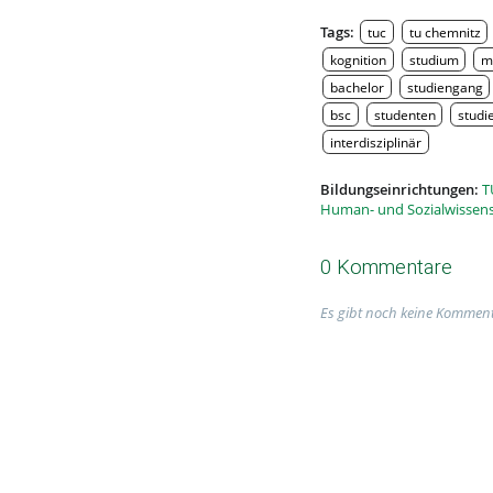
Tags:
tuc
tu chemnitz
kognition
studium
m
bachelor
studiengang
bsc
studenten
studi
interdisziplinär
Bildungseinrichtungen:
T
Human- und Sozialwissen
0 Kommentare
Es gibt noch keine Komment