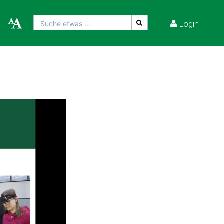
Login
Suche etwas ...