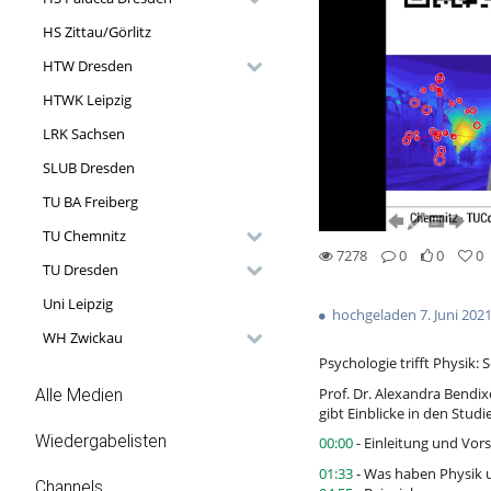
HS Zittau/Görlitz
HTW Dresden
HTWK Leipzig
LRK Sachsen
SLUB Dresden
TU BA Freiberg
TU Chemnitz
7278
0
0
0
TU Dresden
0likes
0favorites
7278views
0Kommentare
Uni Leipzig
hochgeladen 7. Juni 202
WH Zwickau
Psychologie trifft Physik:
Prof. Dr. Alexandra Bendi
Alle Medien
gibt Einblicke in den Stu
Wiedergabelisten
00:00
- Einleitung und Vors
01:33
- Was haben Physik 
Channels