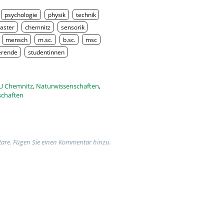
psychologie
physik
technik
aster
chemnitz
sensorik
mensch
m.sc.
b.sc.
msc
erende
studentinnen
U Chemnitz
,
Naturwissenschaften
,
schaften
are. Fügen Sie einen Kommentar hinzu.