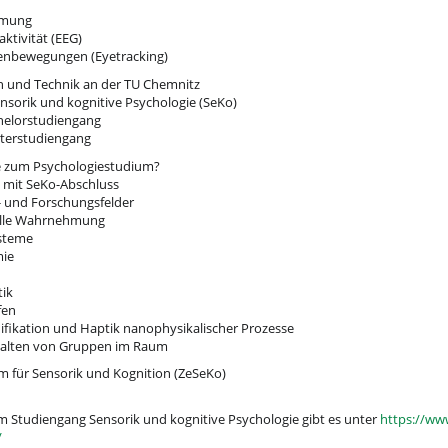
hmung
ktivität (EEG)
enbewegungen (Eyetracking)
 und Technik an der TU Chemnitz
nsorik und kognitive Psychologie (SeKo)
helorstudiengang
terstudiengang
ve zum Psychologiestudium?
 mit SeKo-Abschluss
s- und Forschungsfelder
elle Wahrnehmung
ysteme
mie
tik
fen
nifikation und Haptik nanophysikalischer Prozesse
halten von Gruppen im Raum
 für Sensorik und Kognition (ZeSeKo)
 Studiengang Sensorik und kognitive Psychologie gibt es unter
https://ww
/