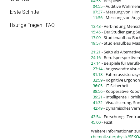
04:55
- Beispiele:
04:55
- Auditive Wahrne
07:37
- Messung von Hirna
Erste Schritte
11:56
- Messung von Aug
Häufige Fragen - FAQ
13:43
- Verbindung Mensch
15:45
- Der Studiengang Se
17:09
- Studienaufbau Bac
19:57
- Studienaufbau Mas
21:21
- SeKo als Alternati
24:16
- Berufsperspektiven
27:14
- Beispiele für Beruf
27:14
- Angewandte visu
31:18
- Fahrerassistenzs
32:59
- Kognitive Ergono
36:05
- IT-Sicherheit
38:56
- Kooperative Robo
39:21
- Intelligente Hörhil
41:32
- Visualisierung, So
42:49
- Dynamisches Ver
43:54
- Forschungs-Zentrum
45:00
- Fazit
Weitere Informationen zum
chemnitz.de/physik/SEKO