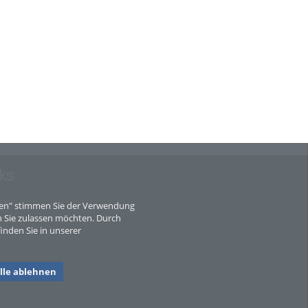
ks
map
eren" stimmen Sie der Verwendung
 Sie zulassen möchten. Durch
inden Sie in unserer
lle ablehnen