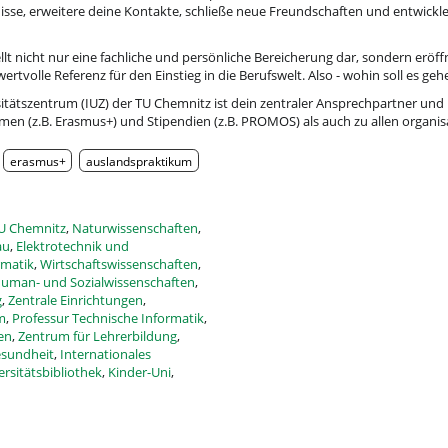
isse, erweitere deine Kontakte, schließe neue Freundschaften und entwickle
llt nicht nur eine fachliche und persönliche Bereicherung dar, sondern eröf
ertvolle Referenz für den Einstieg in die Berufswelt. Also - wohin soll es geh
sitätszentrum (IUZ) der TU Chemnitz ist dein zentraler Ansprechpartner und 
n (z.B. Erasmus+) und Stipendien (z.B. PROMOS) als auch zu allen organis
erasmus+
auslandspraktikum
U Chemnitz
,
Naturwissenschaften
,
au
,
Elektrotechnik und
rmatik
,
Wirtschaftswissenschaften
,
uman- und Sozialwissenschaften
,
g
,
Zentrale Einrichtungen
,
m
,
Professur Technische Informatik
,
en
,
Zentrum für Lehrerbildung
,
esundheit
,
Internationales
ersitätsbibliothek
,
Kinder-Uni
,