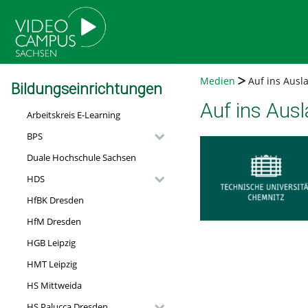
go
go
go
to
to
to
navigation
main
footer
content
Medien
Auf ins Ausl
Bildungseinrichtungen
Auf ins Ausl
Arbeitskreis E-Learning
BPS
Duale Hochschule Sachsen
HDS
HfBK Dresden
HfM Dresden
HGB Leipzig
HMT Leipzig
HS Mittweida
HS Palucca Dresden