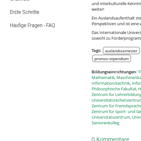
und interkulturelle Kenntn
weiter!
Erste Schritte
Ein Auslandsaufenthalt ste
Perspektiven und ist eine w
Häufige Fragen - FAQ
Das Internationale Univer
sowohl zu Förderprogramme
Tags:
auslandssemester
promos-stipendium
Bildungseinrichtungen:
T
Mathematik
,
Maschinenb
Informationstechnik
,
Info
Philosophische Fakultät
,
H
Zentrum für Lehrerbildun
Universitätsrechenzentru
Zentrum für Fremdsprach
Zentrum für Sport- und G
Universitätszentrum
,
Univ
Seniorenkolleg
0 Kommentare