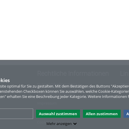
Rechtliche Informationen
Lin
kies
Nutzungsbedingungen
Site
te optimal für Sie zu gestalten. Mit dem Bestätigen des Buttons "Akzepti
ntenstehenden Checkboxen können Sie auswählen, welche Cookie-Kategorien
Datenschutzerklärung
gen" erhalten Sie eine Beschreibung jeder Kategorie. Weitere Informationen f
Impressum
Barrierefreiheitserklärung
Auswahl zustimmen
Allen zustimmen
A
Cookie-Zustimmung
Mehr anzeigen