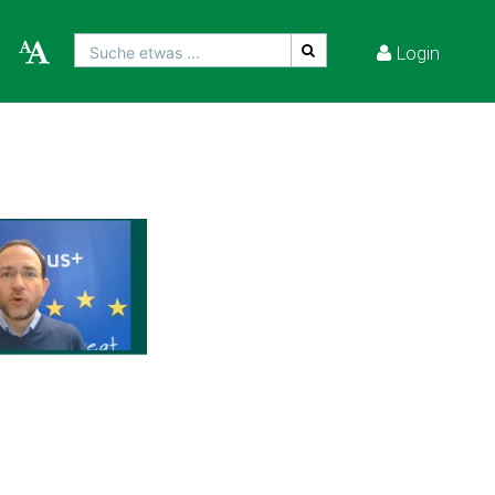
Login
Suche etwas ...