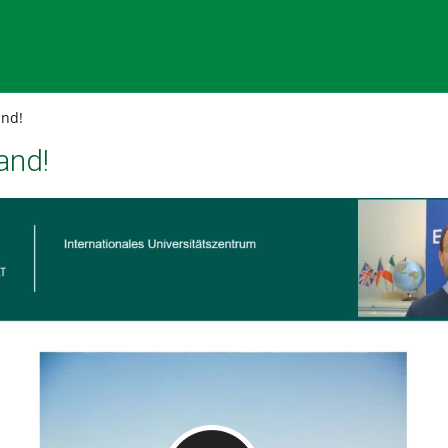
and!
and!
Video abspielen