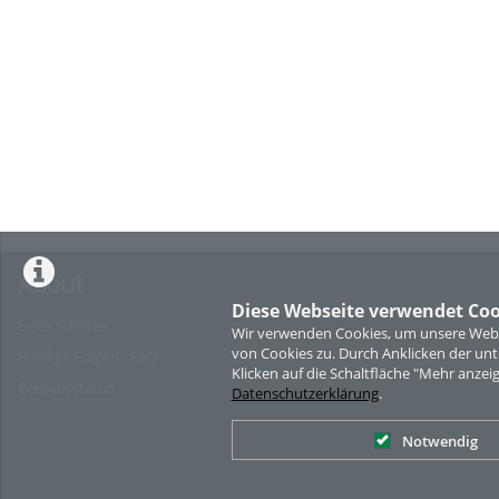
About
Diese Webseite verwendet Coo
Erste Schritte
Wir verwenden Cookies, um unsere Websi
von Cookies zu. Durch Anklicken der u
Häufige Fragen - FAQ
Klicken auf die Schaltfläche "Mehr anzei
Betriebsstatus
Datenschutzerklärung
.
Notwendig