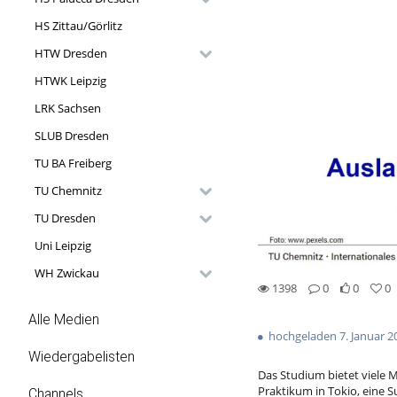
HS Zittau/Görlitz
HTW Dresden
HTWK Leipzig
LRK Sachsen
SLUB Dresden
TU BA Freiberg
TU Chemnitz
TU Dresden
Uni Leipzig
WH Zwickau
1398
0
0
0
0likes
0favorites
1398views
0Kommentare
Alle Medien
hochgeladen 7. Januar 2
Wiedergabelisten
Das Studium bietet viele 
Praktikum in Tokio, eine S
Channels