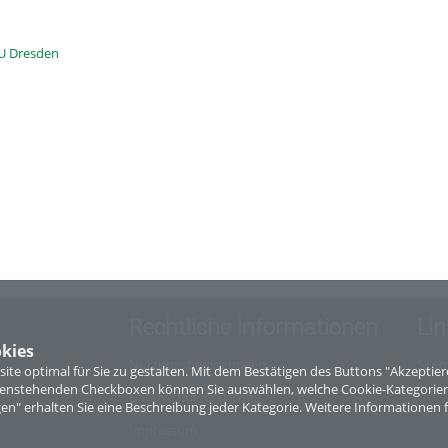
U Dresden
Rechtliche Informationen
Lin
kies
Nutzungsbedingungen
Site
te optimal für Sie zu gestalten. Mit dem Bestätigen des Buttons "Akzepti
ntenstehenden Checkboxen können Sie auswählen, welche Cookie-Kategorien
Datenschutzerklärung
gen" erhalten Sie eine Beschreibung jeder Kategorie. Weitere Informationen f
Impressum