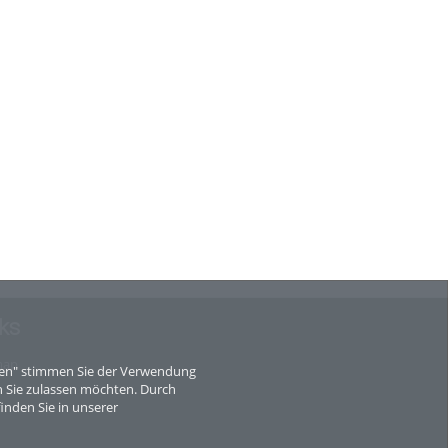
ks
map
eren" stimmen Sie der Verwendung
 Sie zulassen möchten. Durch
inden Sie in unserer