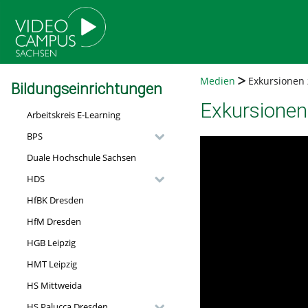
go
go
go
to
to
to
navigation
main
footer
content
Medien
Exkursionen 
Bildungseinrichtungen
Exkursionen
Arbeitskreis E-Learning
BPS
Duale Hochschule Sachsen
HDS
HfBK Dresden
HfM Dresden
HGB Leipzig
HMT Leipzig
HS Mittweida
HS Palucca Dresden