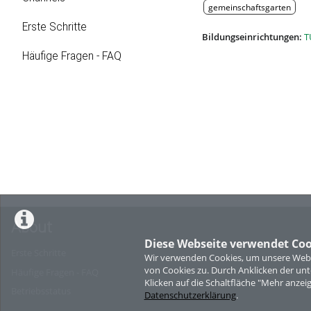
gemeinschaftsgarten
Erste Schritte
Bildungseinrichtungen:
T
Häufige Fragen - FAQ
About
Diese Webseite verwendet Coo
Erste Schritte
Wir verwenden Cookies, um unsere Websi
von Cookies zu. Durch Anklicken der u
Häufige Fragen - FAQ
Klicken auf die Schaltfläche "Mehr anzei
Betriebsstatus
Datenschutzerklärung
.