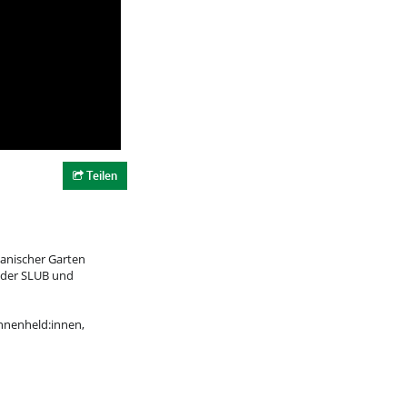
Teilen
tanischer Garten
n der SLUB und
annenheld:innen,