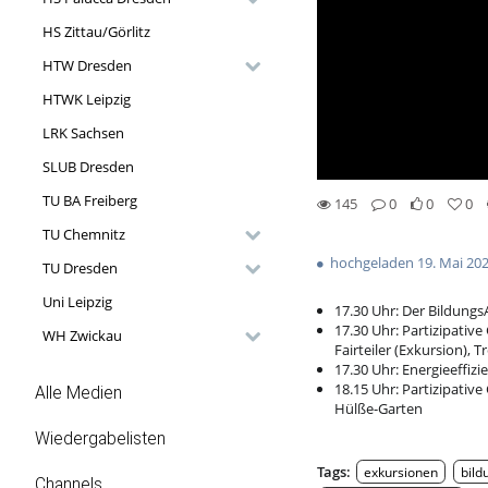
HS Zittau/Görlitz
HTW Dresden
HTWK Leipzig
LRK Sachsen
SLUB Dresden
TU BA Freiberg
145
0
0
0
0likes
0favorites
145views
0Kommentare
TU Chemnitz
hochgeladen 19. Mai 20
TU Dresden
Uni Leipzig
17.30 Uhr: Der Bildungs
17.30 Uhr: Partizipati
WH Zwickau
Fairteiler (Exkursion), 
17.30 Uhr: Energieeffiz
18.15 Uhr: Partizipativ
Alle Medien
Hülße-Garten
Wiedergabelisten
Tags:
exkursionen
bild
Channels