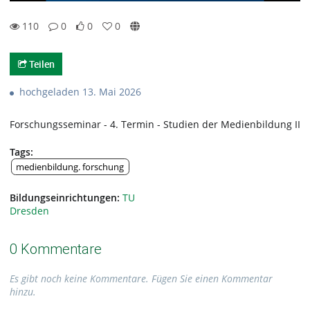
110
0
0
0
0likes
0favorites
110views
0Kommentare
Teilen
hochgeladen 13. Mai 2026
Forschungsseminar - 4. Termin - Studien der Medienbildung II
Tags:
medienbildung. forschung
Bildungseinrichtungen:
TU
Dresden
0 Kommentare
Es gibt noch keine Kommentare. Fügen Sie einen Kommentar
hinzu.