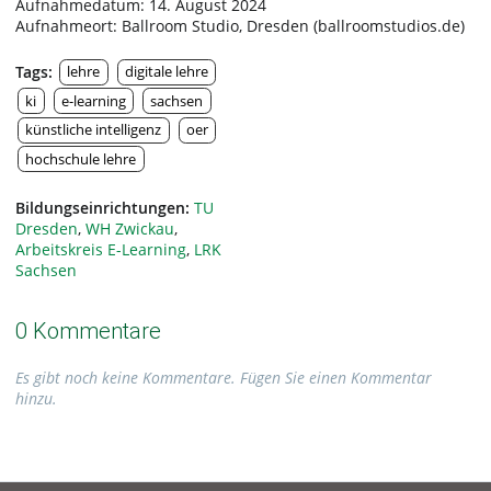
Aufnahmedatum: 14. August 2024
Aufnahmeort: Ballroom Studio, Dresden (ballroomstudios.de)
Tags:
lehre
digitale lehre
ki
e-learning
sachsen
künstliche intelligenz
oer
hochschule lehre
Bildungseinrichtungen:
TU
Dresden
,
WH Zwickau
,
Arbeitskreis E-Learning
,
LRK
Sachsen
0 Kommentare
Es gibt noch keine Kommentare. Fügen Sie einen Kommentar
hinzu.