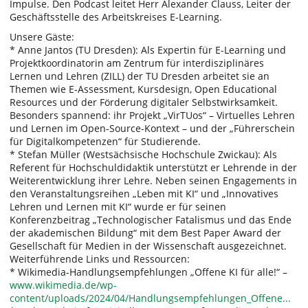
Impulse. Den Podcast leitet Herr Alexander Clauss, Leiter der
Geschäftsstelle des Arbeitskreises E-Learning.
Unsere Gäste:
* Anne Jantos (TU Dresden): Als Expertin für E-Learning und
Projektkoordinatorin am Zentrum für interdisziplinäres
Lernen und Lehren (ZILL) der TU Dresden arbeitet sie an
Themen wie E-Assessment, Kursdesign, Open Educational
Resources und der Förderung digitaler Selbstwirksamkeit.
Besonders spannend: ihr Projekt „VirTUos“ – Virtuelles Lehren
und Lernen im Open-Source-Kontext – und der „Führerschein
für Digitalkompetenzen“ für Studierende.
* Stefan Müller (Westsächsische Hochschule Zwickau): Als
Referent für Hochschuldidaktik unterstützt er Lehrende in der
Weiterentwicklung ihrer Lehre. Neben seinen Engagements in
den Veranstaltungsreihen „Leben mit KI“ und „Innovatives
Lehren und Lernen mit KI“ wurde er für seinen
Konferenzbeitrag „Technologischer Fatalismus und das Ende
der akademischen Bildung“ mit dem Best Paper Award der
Gesellschaft für Medien in der Wissenschaft ausgezeichnet.
Weiterführende Links und Ressourcen:
* Wikimedia-Handlungsempfehlungen „Offene KI für alle!“ –
www.wikimedia.de/wp-
content/uploads/2024/04/Handlungsempfehlungen_Offene...