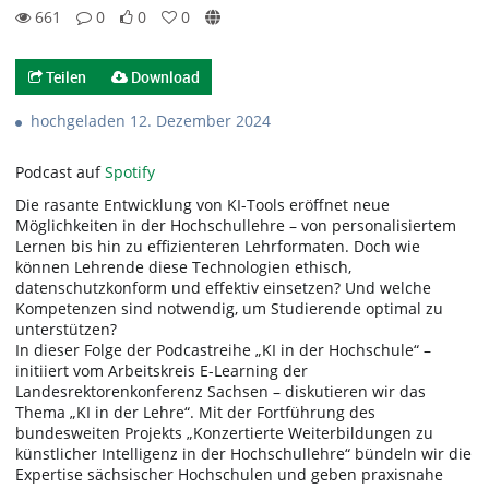
661
0
0
0
0likes
0favorites
661views
0Kommentare
Teilen
Download
hochgeladen 12. Dezember 2024
Podcast auf
Spotify
Die rasante Entwicklung von KI-Tools eröffnet neue
Möglichkeiten in der Hochschullehre – von personalisiertem
Lernen bis hin zu effizienteren Lehrformaten. Doch wie
können Lehrende diese Technologien ethisch,
datenschutzkonform und effektiv einsetzen? Und welche
Kompetenzen sind notwendig, um Studierende optimal zu
unterstützen?
In dieser Folge der Podcastreihe „KI in der Hochschule“ –
initiiert vom Arbeitskreis E-Learning der
Landesrektorenkonferenz Sachsen – diskutieren wir das
Thema „KI in der Lehre“. Mit der Fortführung des
bundesweiten Projekts „Konzertierte Weiterbildungen zu
künstlicher Intelligenz in der Hochschullehre“ bündeln wir die
Expertise sächsischer Hochschulen und geben praxisnahe