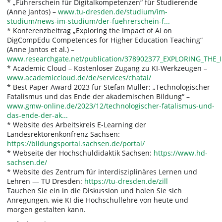
* „Führerschein für Digitalkompetenzen“ für Studierende
(Anne Jantos) –
www.tu-dresden.de/studium/im-
studium/news-im-studium/der-fuehrerschein-f...
* Konferenzbeitrag „Exploring the Impact of AI on
DigCompEdu Competences for Higher Education Teaching“
(Anne Jantos et al.) –
www.researchgate.net/publication/378902377_EXPLORING_THE_
* Academic Cloud – Kostenloser Zugang zu KI-Werkzeugen –
www.academiccloud.de/de/services/chatai/
* Best Paper Award 2023 für Stefan Müller: „Technologischer
Fatalismus und das Ende der akademischen Bildung“ –
www.gmw-online.de/2023/12/technologischer-fatalismus-und-
das-ende-der-ak...
* Website des Arbeitskreis E-Learning der
Landesrektorenkonfrenz Sachsen:
https://bildungsportal.sachsen.de/portal/
* Webseite der Hochschuldidaktik Sachsen:
https://www.hd-
sachsen.de/
* Website des Zentrum für interdisziplinäres Lernen und
Lehren — TU Dresden:
https://tu-dresden.de/zill
Tauchen Sie ein in die Diskussion und holen Sie sich
Anregungen, wie KI die Hochschullehre von heute und
morgen gestalten kann.