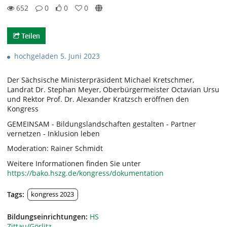
652
0
0
0
0likes
0favorites
652views
0Kommentare
Teilen
hochgeladen 5. Juni 2023
Der Sächsische Ministerpräsident Michael Kretschmer,
Landrat Dr. Stephan Meyer, Oberbürgermeister Octavian Ursu
und Rektor Prof. Dr. Alexander Kratzsch eröffnen den
Kongress
GEMEINSAM - Bildungslandschaften gestalten - Partner
vernetzen - Inklusion leben
Moderation: Rainer Schmidt
Weitere Informationen finden Sie unter
https://bako.hszg.de/kongress/dokumentation
Tags:
kongress 2023
Bildungseinrichtungen:
HS
Zittau/Görlitz