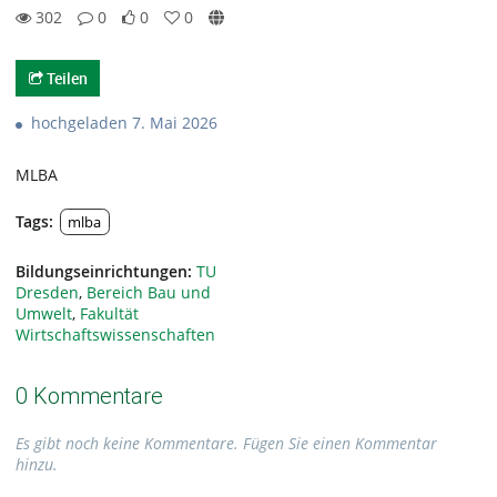
302
0
0
0
0likes
0favorites
302views
0Kommentare
Teilen
hochgeladen 7. Mai 2026
MLBA
Tags:
mlba
Bildungseinrichtungen:
TU
Dresden
,
Bereich Bau und
Umwelt
,
Fakultät
Wirtschaftswissenschaften
0 Kommentare
Es gibt noch keine Kommentare. Fügen Sie einen Kommentar
hinzu.