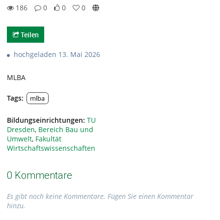
186
0
0
0
0likes
0favorites
186views
0Kommentare
Teilen
hochgeladen 13. Mai 2026
MLBA
Tags:
mlba
Bildungseinrichtungen:
TU
Dresden
,
Bereich Bau und
Umwelt
,
Fakultät
Wirtschaftswissenschaften
0 Kommentare
Es gibt noch keine Kommentare. Fügen Sie einen Kommentar
hinzu.