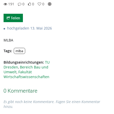
191
0
0
0
0likes
0favorites
191views
0Kommentare
Teilen
hochgeladen 13. Mai 2026
MLBA
Tags:
mlba
Bildungseinrichtungen:
TU
Dresden
,
Bereich Bau und
Umwelt
,
Fakultät
Wirtschaftswissenschaften
0 Kommentare
Es gibt noch keine Kommentare. Fügen Sie einen Kommentar
hinzu.